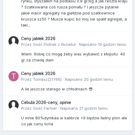
rynku, słyszałem na podlasiu 0.8 gr/kg a jak reszta kraju
? Szatkowana coś rusza pomału ? I jeszcze pytanie
jakie macir agregaty na giełdzie pod szatkownice
kruszca sz50 ? Musze kupic bo moj sie spalił agregat, a
taki...
Ceny jabłek 2026
Przez Gość Piotrek z Kozietul ·
Napisano
19 godzin temu
Wiem Robię co mogę żeby was wybawić z kłopotu 40
gr za chwilę dam
Ceny jabłek 2026
Przez
Tomasz[21766]
·
Napisano
20 godzin temu
A ile jeszcze starego w chłodniach 😎.
Cebula 2026-ceny, opinie
Przez Gość Farmer ·
Napisano
21 godzin temu
U mnie 80%dymkaa w kalibrze +9 będzie ładny plon ale
co jak ceny liche