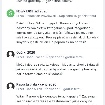
30zl na godzinę? A gdzie inne koszty?
Nowy IGRIT ad 2026
Przez
Sebastian Pawłowski
·
Napisano
15 godzin temu
Dzień dobry, Od paru tygodni Barometr rynku jest
dostępny również w kategoriach i podkategoriach -
zapraszam do korzystania jeśli Państwo jeszcze nie
mieli okazji używać. Proszę pisać w razie jakich kolwiek
innych sugestii zmian lub poprawek na portalu!
Ogórki 2026
Przez Gość Tracer ·
Napisano
17 godzin temu
Może i dobrze radzisz kolego , kiedyś to chociaż dawali
jakieś wnioski jak ogórki były skażone groźną bakterią
coli a teraz niema co składać😄
Kapusta biała - ceny 2026
Przez Gość Mirek ·
Napisano
19 godzin temu
Witam Panowie jak cenowo teraz kapusta ? Zaczynam
sezon umnie zaraz i sie zastanawiam jakie ceny na