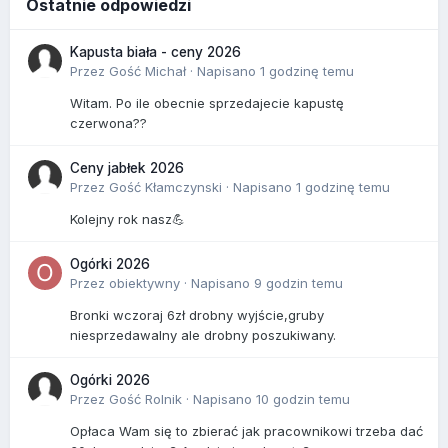
Ostatnie odpowiedzi
Kapusta biała - ceny 2026
Przez Gość Michał ·
Napisano
1 godzinę temu
Witam. Po ile obecnie sprzedajecie kapustę
czerwona??
Ceny jabłek 2026
Przez Gość Kłamczynski ·
Napisano
1 godzinę temu
Kolejny rok nasz💪
Ogórki 2026
Przez
obiektywny
·
Napisano
9 godzin temu
Bronki wczoraj 6zł drobny wyjście,gruby
niesprzedawalny ale drobny poszukiwany.
Ogórki 2026
Przez Gość Rolnik ·
Napisano
10 godzin temu
Opłaca Wam się to zbierać jak pracownikowi trzeba dać