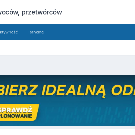
owoców, przetwórców
ktywność
Ranking