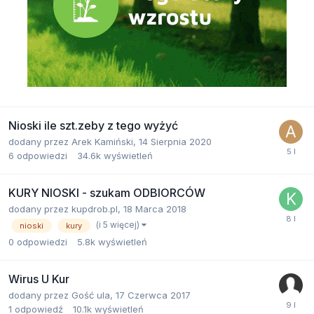
Nioski ile szt.zeby z tego wyżyć
dodany przez
Arek Kamiński
,
14 Sierpnia 2020
6
odpowiedzi
34.6k
wyświetleń
KURY NIOSKI - szukam ODBIORCÓW
dodany przez
kupdrob.pl
,
18 Marca 2018
(i 5 więcej)
nioski
kury
0
odpowiedzi
5.8k
wyświetleń
Wirus U Kur
dodany przez
Gość ula
,
17 Czerwca 2017
1
odpowiedź
10.1k
wyświetleń