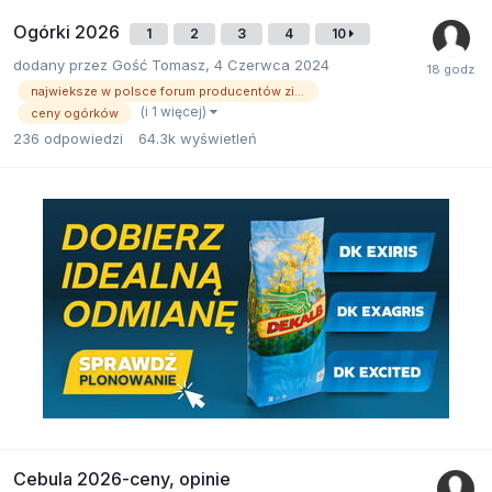
Ogórki 2026
1
2
3
4
10
dodany przez
Gość Tomasz
,
4 Czerwca 2024
najwieksze w polsce forum producentów ziemniaków
(i 1 więcej)
ceny ogórków
236
odpowiedzi
64.3k
wyświetleń
Cebula 2026-ceny, opinie