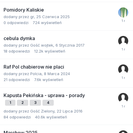
Pomidory Kaliskie
dodany przez
gr
,
25 Czerwca 2025
0
odpowiedzi
724
wyświetleń
cebula dymka
dodany przez
Gość wojtek
,
6 Stycznia 2017
18
odpowiedzi
12.2k
wyświetleń
Raf Pol chabierow nie placi
dodany przez
Polcia
,
8 Marca 2024
21
odpowiedzi
7.6k
wyświetleń
Kapusta Pekińska - uprawa - porady
1
2
3
4
dodany przez
Gość Zielony
,
22 Lipca 2016
84
odpowiedzi
40.6k
wyświetleń
Marchew 2025