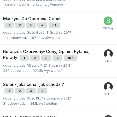
1.9k
odpowiedzi
796.7k
wyświetleń
Maszyna Do Obierania Cebuli
1
2
3
4
5
dodany przez
Gość Gość
,
3 Grudnia 2017
107
odpowiedzi
57.4k
wyświetleń
Buraczek Czerwony- Ceny, Opinie, Pytania,
Porady
1
2
3
4
10
dodany przez
//Dawid//
,
21 Stycznia 2018
234
odpowiedzi
100.5k
wyświetleń
Seler - jaka cena i jak schodzi?
1
2
3
4
dodany przez
Gość Kk
,
12 Listopada 2017
81
odpowiedzi
34.1k
wyświetleń