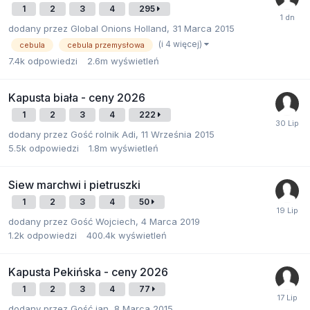
1
2
3
4
295
dodany przez
Global Onions Holland
,
31 Marca 2015
(i 4 więcej)
cebula
cebula przemysłowa
7.4k
odpowiedzi
2.6m
wyświetleń
Kapusta biała - ceny 2026
1
2
3
4
222
dodany przez
Gość rolnik Adi
,
11 Września 2015
5.5k
odpowiedzi
1.8m
wyświetleń
Siew marchwi i pietruszki
1
2
3
4
50
dodany przez
Gość Wojciech
,
4 Marca 2019
1.2k
odpowiedzi
400.4k
wyświetleń
Kapusta Pekińska - ceny 2026
1
2
3
4
77
dodany przez
Gość jan
,
8 Marca 2015