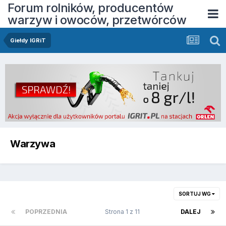
Forum rolników, producentów
warzyw i owoców, przetwórców
Giełdy IGRiT
Warzywa
SORTUJ WG
POPRZEDNIA
Strona 1 z 11
DALEJ