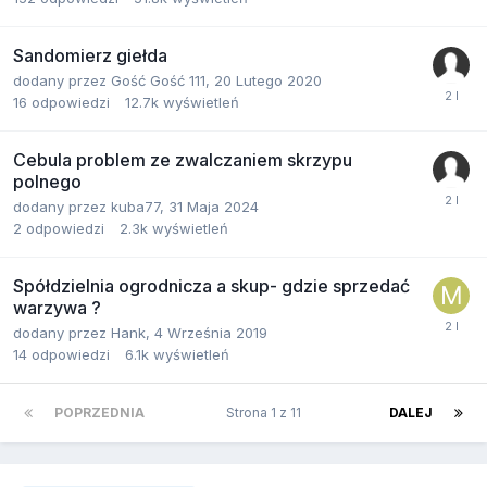
Sandomierz giełda
dodany przez
Gość Gość 111
,
20 Lutego 2020
16
odpowiedzi
12.7k
wyświetleń
Cebula problem ze zwalczaniem skrzypu
polnego
dodany przez
kuba77
,
31 Maja 2024
2
odpowiedzi
2.3k
wyświetleń
Spółdzielnia ogrodnicza a skup- gdzie sprzedać
warzywa ?
dodany przez
Hank
,
4 Września 2019
14
odpowiedzi
6.1k
wyświetleń
POPRZEDNIA
Strona 1 z 11
DALEJ