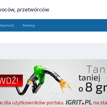
owoców, przetwórców
ktywność
Ranking