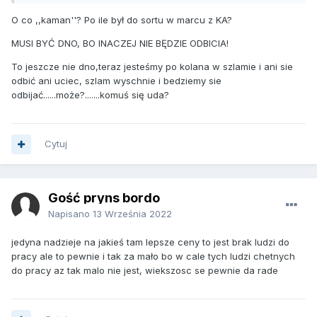
O co ,,kaman''? Po ile był do sortu w marcu z KA?
MUSI BYĆ DNO, BO INACZEJ NIE BĘDZIE ODBICIA!
To jeszcze nie dno,teraz jesteśmy po kolana w szlamie i ani sie
odbić ani uciec, szlam wyschnie i bedziemy sie
odbijać......może?.......komuś się uda?
Cytuj
Gość pryns bordo
Napisano
13 Września 2022
jedyna nadzieje na jakieś tam lepsze ceny to jest brak ludzi do
pracy ale to pewnie i tak za mało bo w cale tych ludzi chetnych
do pracy az tak malo nie jest, wiekszosc se pewnie da rade