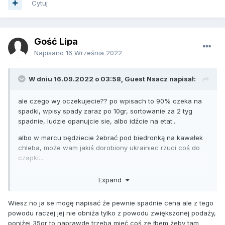
Cytuj
Gość Lipa
Napisano
16 Września 2022
W dniu 16.09.2022 o 03:58, Guest Nsacz napisał:
ale czego wy oczekujecie?? po wpisach to 90% czeka na
spadki, wpisy spady zaraz po 10gr, sortowanie za 2 tyg
spadnie, ludzie opanujcie sie, albo idźcie na etat...
albo w marcu będziecie żebrać pod biedronką na kawałek
chleba, może wam jakiś dorobiony ukrainiec rzuci coś do
czapki...
zawsze mówiłem od podstawówki 3x więcej w szkole
Expand
matematyki, kosztem zbędnej plastyki czy nawet kreowanej
historii....
Wiesz no ja se mogę napisać że pewnie spadnie cena ale z tego
zdrowia życzę wam Janusze sadownictwa
powodu raczej jej nie obniża tylko z powodu zwiększonej podaży,
poniżej 35gr to naprawdę trzeba mieć coś ze łbem żeby tam