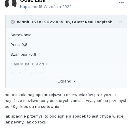
Napisano
15 Września 2022
W dniu 15.09.2022 o 15:36, Guest Realii napisał:
Sortowanie:
Prins-0,8
Szampion-0,8
Gala Must -0,9 od 7
Red Delisiusz-0,9
Expand
Gala Pasek-1,30 od 7
I to dopiero początek zbiorów. Jakie ceny bedą za dwa
no to sa dla najpopularniejszych czerwoniaków praktycznie
tygodnie?.....
najniższe możliwe ceny po których zamiast wysypać na przemysł
po 40gr ktoś da na sortownie
jak spadnie przemysl to pociagnie a spadek to jest chyba wiecej
jak pewny, jak co roku