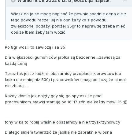
W dniu 16.09.2022 o 12:13, Gość Lipa napisał:
Wiesz no ja se mogę napisać że pewnie spadnie cena ale z
tego powodu raczej jej nie obniża tylko z powodu
zwiększonej podaży, poniżej 35gr to naprawdę trzeba mieć
coś ze łbem żeby tam wozić
Po 8gr wozili to zawiozą i za 35
Dla większości gumofilców jabłka są bezcenne....zawiozą za
każdą cenę
Teraz tak jest z ludźmi...obszarnicy przepłacili kierowców(co
łaska nie mniej niż 500) i pracowników i mają bo liczą,że ci mali
nie zbiorą ...
Każdy kłamie jak najęty gdy się go spytasz ile płaci
pracownikom..stawki startują od 16-17 zł/h ale każdy mówi 15
:)))
tony w ka to robią właśnie obszarnicy a nie trzyskrzyniowcy
Dlatego śmiem twierdzić,że jabłka nie zabraknie wiosna