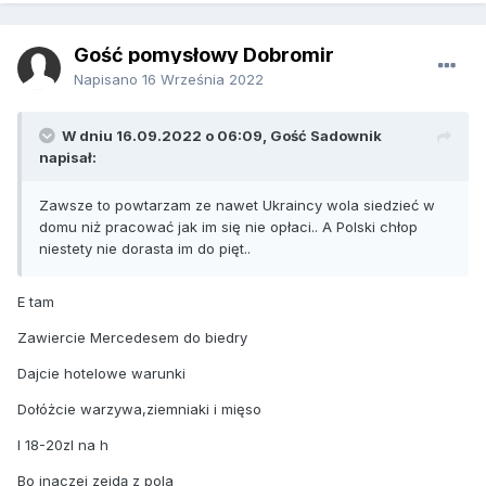
Gość pomysłowy Dobromir
Napisano
16 Września 2022
W dniu 16.09.2022 o 06:09, Gość Sadownik
napisał:
Zawsze to powtarzam ze nawet Ukraincy wola siedzieć w
domu niż pracować jak im się nie opłaci.. A Polski chłop
niestety nie dorasta im do pięt..
E tam
Zawiercie Mercedesem do biedry
Dajcie hotelowe warunki
Dołóżcie warzywa,ziemniaki i mięso
I 18-20zl na h
Bo inaczej zejdą z pola