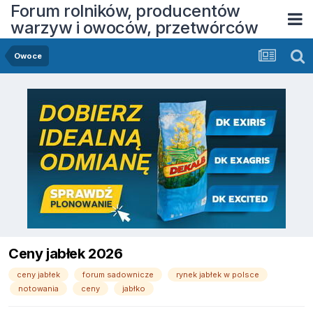
Forum rolników, producentów
warzyw i owoców, przetwórców
Owoce
Ceny jabłek 2026
ceny jabłek
forum sadownicze
rynek jabłek w polsce
notowania
ceny
jabłko