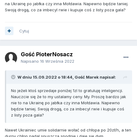
na Ukrainę po jabłka czy inna Mołdawia. Napewno będzie taniej.
Swoją drogą, co za imbecyl rwie i kupuje coś z listy poza gala?
Cytuj
Gość PioterNosacz
Napisano
16 Września 2022
W dniu 15.09.2022 o 18:44, Gość Marek napisał:
No jeżeli ktoś sprzedaje poniżej 1zl to gratuluję inteligencji.
Nauczcie się że to my ustalamy ceny. My. Proszę bardzo jak
nie to na Ukrainę po jabłka czy inna Mołdawia. Napewno
będzie taniej. Swoją drogą, co za imbecyl rwie i kupuje coś
z listy poza gala?
Nawet Ukrainiec umie solidarnie wołać od chłopa po 20zł/h, a ten
durny chłop nadal spuszcza spodnie i daje sie dym.....