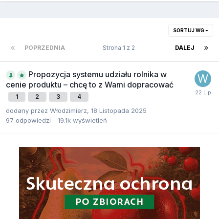
SORTUJ WG
POPRZEDNIA
Strona 1 z 2
DALEJ
Propozycja systemu udziału rolnika w
cenie produktu – chcę to z Wami dopracować
1
2
3
4
dodany przez
Włodzimierz
,
18 Listopada 2025
97
odpowiedzi
19.1k
wyświetleń