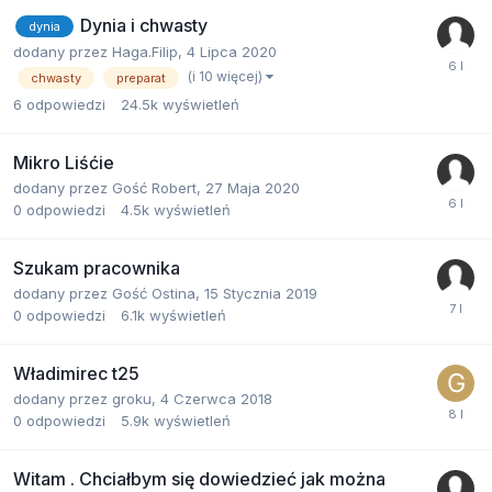
Dynia i chwasty
dynia
dodany przez
Haga.Filip
,
4 Lipca 2020
(i 10 więcej)
chwasty
preparat
6
odpowiedzi
24.5k
wyświetleń
Mikro Liśćie
dodany przez
Gość Robert
,
27 Maja 2020
0
odpowiedzi
4.5k
wyświetleń
Szukam pracownika
dodany przez
Gość Ostina
,
15 Stycznia 2019
0
odpowiedzi
6.1k
wyświetleń
Władimirec t25
dodany przez
groku
,
4 Czerwca 2018
0
odpowiedzi
5.9k
wyświetleń
Witam . Chciałbym się dowiedzieć jak można