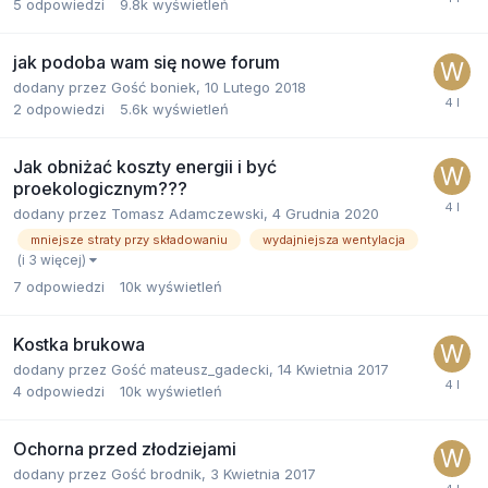
5
odpowiedzi
9.8k
wyświetleń
jak podoba wam się nowe forum
dodany przez
Gość boniek
,
10 Lutego 2018
2
odpowiedzi
5.6k
wyświetleń
Jak obniżać koszty energii i być
proekologicznym???
dodany przez
Tomasz Adamczewski
,
4 Grudnia 2020
mniejsze straty przy składowaniu
wydajniejsza wentylacja
(i 3 więcej)
7
odpowiedzi
10k
wyświetleń
Kostka brukowa
dodany przez
Gość mateusz_gadecki
,
14 Kwietnia 2017
4
odpowiedzi
10k
wyświetleń
Ochorna przed złodziejami
dodany przez
Gość brodnik
,
3 Kwietnia 2017