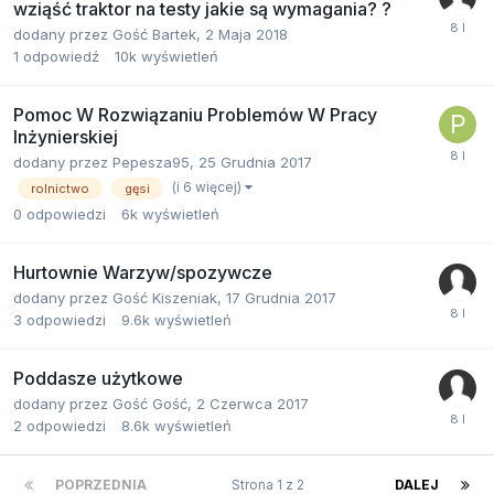
wziąść traktor na testy jakie są wymagania? ?
dodany przez
Gość Bartek
,
2 Maja 2018
1
odpowiedź
10k
wyświetleń
Pomoc W Rozwiązaniu Problemów W Pracy
Inżynierskiej
dodany przez
Pepesza95
,
25 Grudnia 2017
(i 6 więcej)
rolnictwo
gęsi
0
odpowiedzi
6k
wyświetleń
Hurtownie Warzyw/spozywcze
dodany przez
Gość Kiszeniak
,
17 Grudnia 2017
3
odpowiedzi
9.6k
wyświetleń
Poddasze użytkowe
dodany przez
Gość Gość
,
2 Czerwca 2017
2
odpowiedzi
8.6k
wyświetleń
POPRZEDNIA
Strona 1 z 2
DALEJ