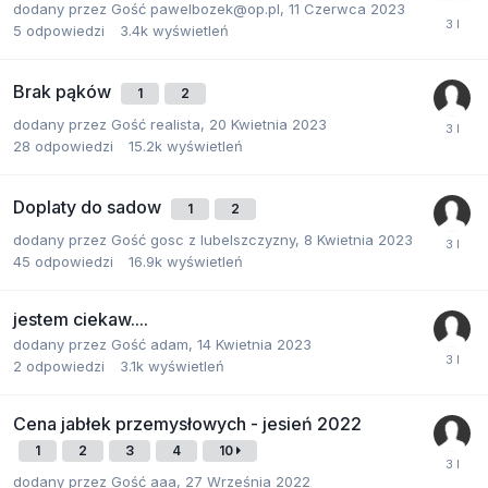
dodany przez
Gość pawelbozek@op.pl
,
11 Czerwca 2023
5
odpowiedzi
3.4k
wyświetleń
Brak pąków
1
2
dodany przez
Gość realista
,
20 Kwietnia 2023
28
odpowiedzi
15.2k
wyświetleń
Doplaty do sadow
1
2
dodany przez
Gość gosc z lubelszczyzny
,
8 Kwietnia 2023
45
odpowiedzi
16.9k
wyświetleń
jestem ciekaw....
dodany przez
Gość adam
,
14 Kwietnia 2023
2
odpowiedzi
3.1k
wyświetleń
Cena jabłek przemysłowych - jesień 2022
1
2
3
4
10
dodany przez
Gość aaa
,
27 Września 2022