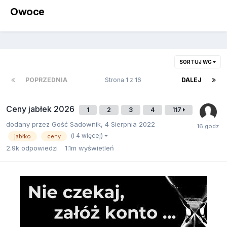
Owoce
SORTUJ WG
POPRZEDNIA
Strona 1 z 16
DALEJ
Ceny jabłek 2026
1
2
3
4
117
dodany przez
Gość Sadownik
,
4 Sierpnia 2022
(i 4 więcej)
jabłko
ceny
2.9k
odpowiedzi
1.1m
wyświetleń