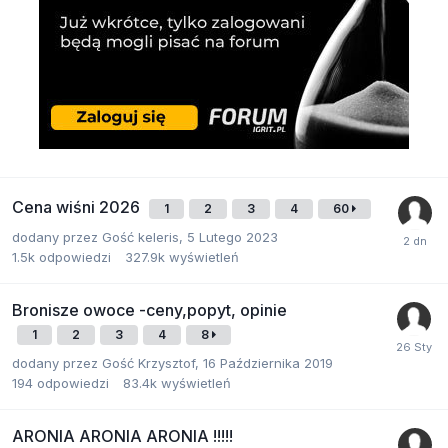
Cena wiśni 2026
1
2
3
4
60
dodany przez
Gość keleris
,
5 Lutego 2023
1.5k
odpowiedzi
327.9k
wyświetleń
Bronisze owoce -ceny,popyt, opinie
1
2
3
4
8
dodany przez
Gość Krzysztof
,
16 Października 2019
194
odpowiedzi
83.4k
wyświetleń
ARONIA ARONIA ARONIA !!!!!