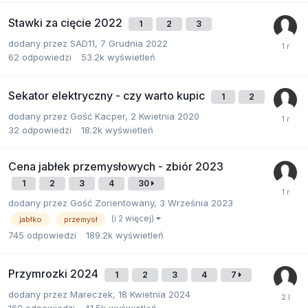
Stawki za cięcie 2022
1
2
3
dodany przez
SAD11
,
7 Grudnia 2022
62
odpowiedzi
53.2k
wyświetleń
Sekator elektryczny - czy warto kupic
1
2
dodany przez
Gość Kacper
,
2 Kwietnia 2020
32
odpowiedzi
18.2k
wyświetleń
Cena jabłek przemysłowych - zbiór 2023
1
2
3
4
30
dodany przez
Gość Zorientowany
,
3 Września 2023
(i 2 więcej)
jabłko
przemysł
745
odpowiedzi
189.2k
wyświetleń
Przymrozki 2024
1
2
3
4
7
dodany przez
Mareczek
,
18 Kwietnia 2024
160
odpowiedzi
41.5k
wyświetleń