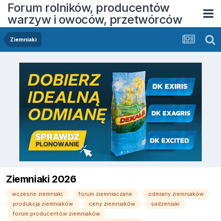
Forum rolników, producentów
warzyw i owoców, przetwórców
Ziemniaki
Ziemniaki 2026
wczesne ziemniaki
forum ziemniaczane
odmiany ziemniaków
produkcja ziemniaków
ceny ziemniaków
sadzeniaki
forum producentów ziemniaków