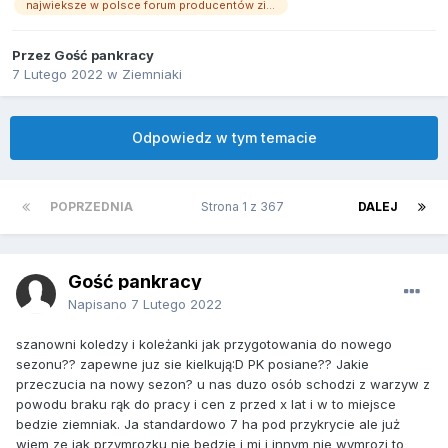
najwieksze w polsce forum producentów ziemniaków
Przez Gość pankracy
7 Lutego 2022
w
Ziemniaki
Odpowiedz w tym temacie
POPRZEDNIA
Strona 1 z 367
DALEJ
Gość pankracy
Napisano
7 Lutego 2022
szanowni koledzy i koleżanki jak przygotowania do nowego
sezonu?? zapewne juz sie kielkują:D PK posiane?? Jakie
przeczucia na nowy sezon? u nas duzo osób schodzi z warzyw z
powodu braku rąk do pracy i cen z przed x lat i w to miejsce
bedzie ziemniak. Ja standardowo 7 ha pod przykrycie ale już
wiem ze jak przymrozku nie bedzie i mi i innym nie wymrozi to