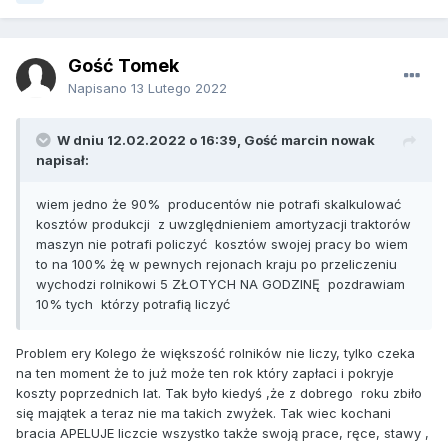
Gość Tomek
Napisano
13 Lutego 2022
W dniu 12.02.2022 o 16:39, Gość marcin nowak
napisał:
wiem jedno że 90% producentów nie potrafi skalkulować
kosztów produkcji z uwzględnieniem amortyzacji traktorów
maszyn nie potrafi policzyć kosztów swojej pracy bo wiem
to na 100% żę w pewnych rejonach kraju po przeliczeniu
wychodzi rolnikowi 5 ZŁOTYCH NA GODZINĘ pozdrawiam
10% tych którzy potrafią liczyć
Problem ery Kolego że większość rolników nie liczy, tylko czeka
na ten moment że to już może ten rok który zapłaci i pokryje
koszty poprzednich lat. Tak było kiedyś ,że z dobrego roku zbiło
się majątek a teraz nie ma takich zwyżek. Tak wiec kochani
bracia APELUJE liczcie wszystko także swoją prace, ręce, stawy ,