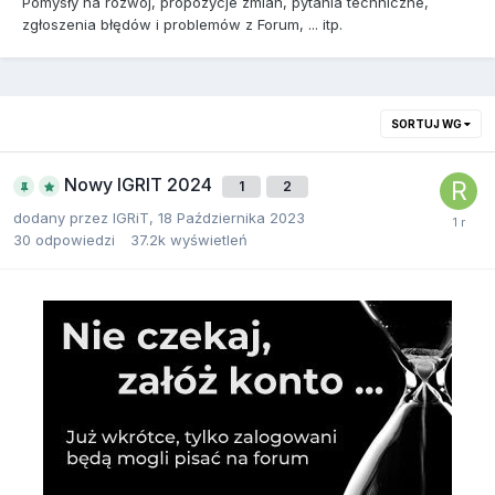
Pomysły na rozwój, propozycje zmian, pytania techniczne,
zgłoszenia błędów i problemów z Forum, ... itp.
SORTUJ WG
Nowy IGRIT 2024
1
2
dodany przez
IGRiT
,
18 Października 2023
30
odpowiedzi
37.2k
wyświetleń