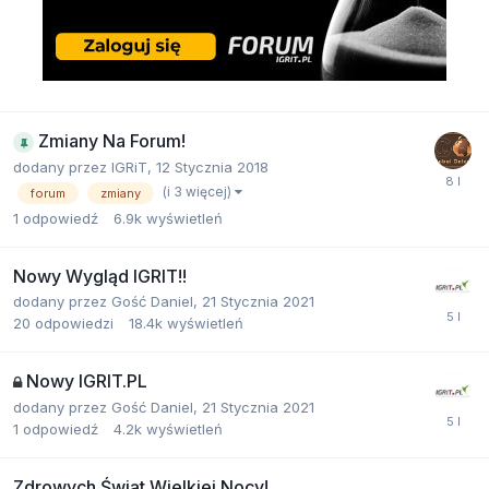
Zmiany Na Forum!
dodany przez
IGRiT
,
12 Stycznia 2018
(i 3 więcej)
forum
zmiany
1
odpowiedź
6.9k
wyświetleń
Nowy Wygląd IGRIT!!
dodany przez
Gość Daniel
,
21 Stycznia 2021
20
odpowiedzi
18.4k
wyświetleń
Nowy IGRIT.PL
dodany przez
Gość Daniel
,
21 Stycznia 2021
1
odpowiedź
4.2k
wyświetleń
Zdrowych Świąt Wielkiej Nocy!