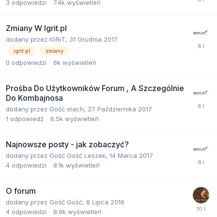
3
odpowiedzi
7.4k
wyświetleń
Zmiany W Igrit.pl
dodany przez
IGRiT
,
31 Grudnia 2017
igrit.pl
zmiany
0
odpowiedzi
6k
wyświetleń
Prośba Do Użytkowników Forum , A Szczególnie
Do Kombajnosa
dodany przez
Gość stach
,
27 Października 2017
1
odpowiedź
6.5k
wyświetleń
Najnowsze posty - jak zobaczyć?
dodany przez
Gość Gość Leszek
,
14 Marca 2017
4
odpowiedzi
8.1k
wyświetleń
O forum
dodany przez
Gość Gość
,
8 Lipca 2016
4
odpowiedzi
8.9k
wyświetleń