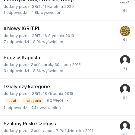
dodany przez
IGRiT
,
11 Kwietnia 2020
1
odpowiedź
4.8k
wyświetleń
Nowy IGRIT.PL
dodany przez
IGRiT
,
16 Stycznia 2019
7
odpowiedzi
8.9k
wyświetleń
Podział Kapusta.
dodany przez
Gość Jarek
,
30 Lipca 2015
3
odpowiedzi
8.6k
wyświetleń
Działy czy kategorie
dodany przez
IGRiT
,
18 Grudnia 2015
(i 2 więcej)
dział
kategoria
1
odpowiedź
7.4k
wyświetleń
Szalony Ruski Czołgista
dodany przez
Gość rambo
,
7 Października 2017