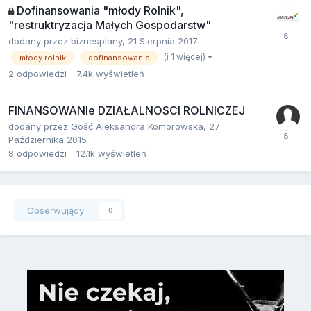
Dofinansowania "młody Rolnik",
"restruktryzacja Małych Gospodarstw"
dodany przez
biznesplany
,
21 Sierpnia 2017
(i 1 więcej)
młody rolnik
dofinansowanie
2
odpowiedzi
7.4k
wyświetleń
FINANSOWANIe DZIAŁALNOSCI ROLNICZEJ
dodany przez
Gość Aleksandra Komorowska
,
27
Października 2015
8
odpowiedzi
12.1k
wyświetleń
Obserwujący
0