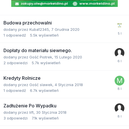
Budowa przechowalni
dodany przez
Kuba12345
,
7 Grudnia 2020
1
odpowiedź
5.5k
wyświetleń
Dopłaty do materiału siewnego.
dodany przez
Gość Piotrek
,
15 Lutego 2020
2
odpowiedzi
5.7k
wyświetleń
Kredyty Rolnicze
dodany przez
Gość slawek
,
4 Stycznia 2018
1
odpowiedź
6.7k
wyświetleń
Zadłużenie Po Wypadku
dodany przez
lift
,
30 Stycznia 2018
3
odpowiedzi
7.1k
wyświetleń