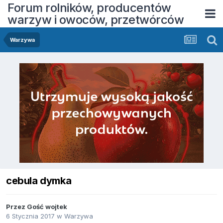
Forum rolników, producentów
warzyw i owoców, przetwórców
Warzywa
cebula dymka
Przez Gość wojtek
6 Stycznia 2017
w
Warzywa