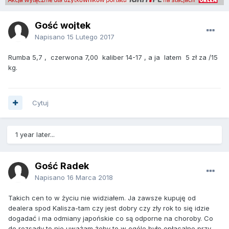
Gość wojtek
Napisano
15 Lutego 2017
Rumba 5,7 , czerwona 7,00 kaliber 14-17 , a ja latem 5 zł za /15
kg.
Cytuj
1 year later...
Gość Radek
Napisano
16 Marca 2018
Takich cen to w życiu nie widziałem. Ja zawsze kupuję od
dealera spod Kalisza-tam czy jest dobry czy zły rok to się idzie
dogadać i ma odmiany japońskie co są odporne na choroby. Co
do rozsady to nie uważam żeby to w ogóle było opłacalne przy