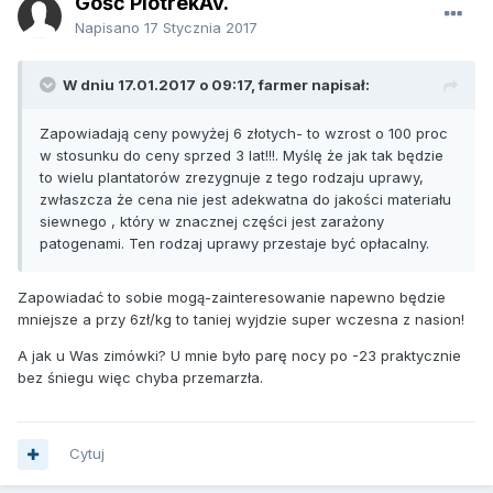
Gość PiotrekAv.
Napisano
17 Stycznia 2017
W dniu 17.01.2017 o 09:17, farmer napisał:
Zapowiadają ceny powyżej 6 złotych- to wzrost o 100 proc
w stosunku do ceny sprzed 3 lat!!!. Myślę że jak tak będzie
to wielu plantatorów zrezygnuje z tego rodzaju uprawy,
zwłaszcza że cena nie jest adekwatna do jakości materiału
siewnego , który w znacznej części jest zarażony
patogenami. Ten rodzaj uprawy przestaje być opłacalny.
Zapowiadać to sobie mogą-zainteresowanie napewno będzie
mniejsze a przy 6zł/kg to taniej wyjdzie super wczesna z nasion!
A jak u Was zimówki? U mnie było parę nocy po -23 praktycznie
bez śniegu więc chyba przemarzła.
Cytuj