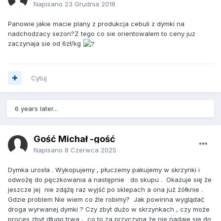
Napisano
23 Grudnia 2018
Panowie jakie macie plany z produkcja cebuli z dymki na
nadchodzacy sezon?Z tego co sie orientowalem to ceny juz
zaczynaja sie od 6zł/kg
Cytuj
6 years later...
Gość Michał -gość
Napisano
8 Czerwca 2025
Dymka urosła . Wykopujemy , płuczemy pakujemy w skrzynki i
odwożę do pęczkowania a następnie do skupu . Okazuje się że
jeszcze jej nie zdążę raz wyjść po sklepach a ona już żółknie .
Gdzie problem Nie wiem co źle robimy? Jak powinna wyglądać
droga wyrwanej dymki ? Czy zbyt dużo w skrzynkach , czy może
proces zbyt długo trwa , co to za przyczyna że nie nadaje się do