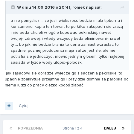
W dniu 14.09.2016 o 20:41, romek napisał:
a nie pomyslisz ... ze jesli wiekszosc bedzie miala tipburna i
konsumenci kupia ten towar, to po kilku zakupach sie zrazą
i nie beda chcieli w ogóle kupowac pekinskiej. nawet
twojej- zdrowej. i wtedy wszyscy beda eliminowani-nawet
ty ... bo jak nie bedzie brania to cena zamiast wzrastac to
spadnie. pozniej producenci maja zal ze jest zle. ale nie
potrafia sie jednoczyc, mowic jednym głosem. tylko najlepiej
sasiada w lyzce wody utopic-poloczki.
jak sąsadowi zle doradze wylecze go z sadzenia pekinskiej to
upadnie zbakrytuje przejmne go i przyjdzie domnie za parobka bo
niema ludzi do pracy ciezko kogoś złapać
Cytuj
POPRZEDNIA
Strona 1 z 4
DALEJ