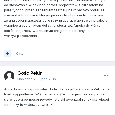
do stosowania w pekince oprócz preparatów z glifosatem na
parę tygodni przed sadzeniem.zastosuj na robactwo proteus i
steward a to gnicie o którym piszesz to choroba fizjologiczna
zwana tipburn zastosuj pare razy preparat wapniowy np.saletra
wapniowa czy amiwap dolistnie. stosuj też fungicydy których
dobór znajdziesz w aktualnym programie ochrony
warzyw.powodzenia!!!
Cytuj
Gość Pekin
Napisano
23 Lipca 2016
Agro doradca zapomniałeś dodać że jak już się wsadzi Pekine to
trzeba ją podlewać.Więc kolega wyżej musi jeszcze zaopatrzec
się w dobrą pompę,przewody i stojaki ewentualnie jak ma więcej
funduszy to w deszczownie :-)