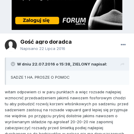
Gość agro doradca
Napisano
22 Lipca 2016
W dniu 22.07.2016 o 15:38, ZIELONY napisał:
SADZE 1 HA. PROSZE O POMOC
witam odpowiem ci w paru punktach a więc rozsade najlepiej
wzmocnić przedsadzeniem jakimś nawozem fosforowym chodzi
tu aby pobudzić rozwój korzeni włośnikowych po sadzeniu. przed
sadzeniem zastosuj na rozsade vapuard gard lepiej się przyjmuje
nie więdnie. po przyjęciu pryśnij dolistnie jakims nawozem o
wyrównanym składzie np.agroleaf 20-20-20 nie zapomnij
zabezpieczyć rozsady przed śmietką podlej najlepiej
dursbanem.co do herbicydów w polsce nie ma dopuszczonych