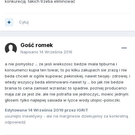
konkurecją takich trzeba eliminować
Cytuj
Gość romek
Napisano
14 Września 2016
a nie pomyslisz ... ze jesli wiekszosc bedzie miala tipburna i
konsumenci kupia ten towar, to po kilku zakupach sie zrazą i nie
beda chcieli w ogóle kupowac pekinskiej. nawet twojej- zdrowej. i
wtedy wszyscy beda eliminowani-nawet ty ... bo jak nie bedzie
brania to cena zamiast wzrastac to spadnie. pozniej producenci
maja zal ze jest zle. ale nie potrafia sie jednoczyc, mowic jednym
głosem. tylko najlepiej sasiada w lyzce wody utopic-poloczki.
Edytowane
14 Września 2016
przez IGRiT
usunięto inwektywy - ale na marginesie dziekujemy za konkretną
odpowiedź