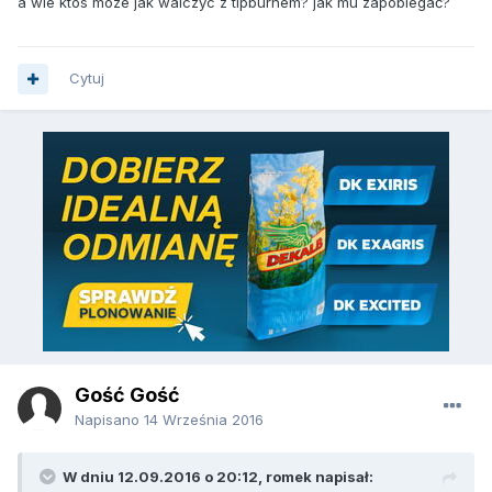
a wie ktos moze jak walczyc z tipburnem? jak mu zapobiegać?
Cytuj
Gość Gość
Napisano
14 Września 2016
W dniu 12.09.2016 o 20:12, romek napisał: