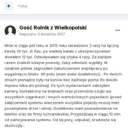
Cytuj
Gość Rolnik z Wielkopolski
Napisano
3 Kwietnia 2017
Mnie w ciągu pół roku w 2015 roku okradziono 3 razy na łączną
kwotę 30 tys. zł. Raz, po wielkiej batalii z ubezpieczycielem
dostałem 12 tys. Odwoływałem się chyba 4 razy. Za każdym
razem znaleźli kolejne powody, żeby odmówić wypłaty. W
ostatnim piśmie zagroziłem zakończeniem współpracy po
wygaśnięciu blisko 60 polis (mam wiele działalności)... Po dwóch
dniach pieniądze były na koncie bez żadnego pisma (to doszło
dopiero kilka dni później). Po tych wydarzeniach założyłem
kamery, kontaktrony na bramach oraz przenośne czujki we
wszystkich ciągnikach i innych wartościowych pojazdach (przed
załączeniem systemu wieczorem wszystkie pojazdy muszą mieć
pozamykane drzwi i okna). Dodatkowo mam powiadomienia na
telefon oraz do firmy ochraniarskiej. Przyjeżdżają w ciągu 10 min.
od zainicjowania systemu. Od tej pory, odpukać, kradzieże się
skończyły...