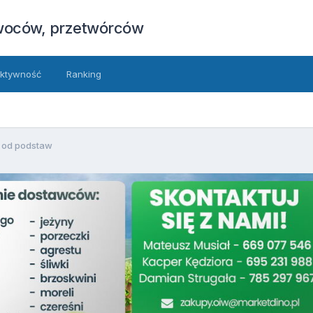
owoców, przetwórców
ktywność
Ranking
i od podstaw