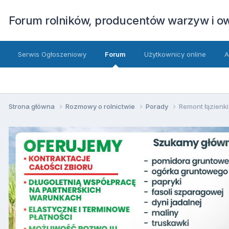
Forum rolników, producentów warzyw i 
Serwis Ogłoszeniowy
Forum
Użytkownicy online
A
Strona główna
Rozmowy o rolnictwie
Porady
Remont łązienk