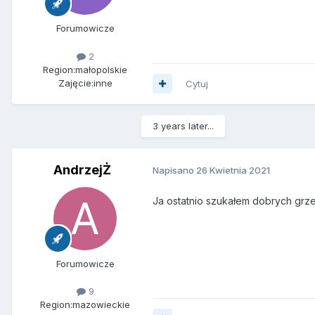
Forumowicze
2
Region:
małopolskie
Zajęcie:
inne
Cytuj
3 years later...
AndrzejŻ
Napisano
26 Kwietnia 2021
Ja ostatnio szukałem dobrych grzej
Forumowicze
9
Region:
mazowieckie