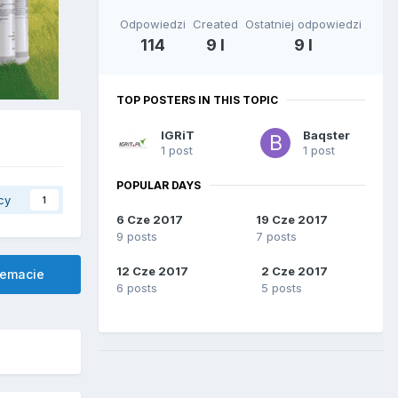
Odpowiedzi
Created
Ostatniej odpowiedzi
114
9 l
9 l
TOP POSTERS IN THIS TOPIC
IGRiT
Baqster
1 post
1 post
POPULAR DAYS
cy
1
6 Cze 2017
19 Cze 2017
9 posts
7 posts
12 Cze 2017
2 Cze 2017
temacie
6 posts
5 posts