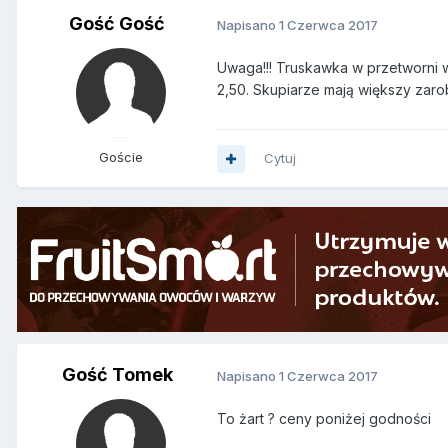
Gość Gość
Napisano
1 Czerwca 2017
Uwaga!!! Truskawka w przetworni w 
2,50. Skupiarze mają większy zaro
Goście
Cytuj
Gość Tomek
Napisano
1 Czerwca 2017
To żart ? ceny poniżej godności