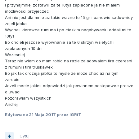
I przynajmniej zostawili za te 10tys zaplacone ja nie mialem
mozliwosci przyjeczec
Ani nie jest dla mnie az takie wazne te 15 gr i panowie sadownicy
zdjeli jabka
Wygnali kierowce rumuna i po ciezkim nagabywaniu oddali mi te
10tys
Bo chcieli jeszcze wyrownanie za te 6 skrzyn wzietych i
zaplaconych 10 dni
Wczesniej
Teraz nie wiem co mam robic na razie zaladowalem tira czeresni
z rumuni i tira truskawek
Bo jak tak drozeja jablka to mysle ze moze chociaz na tym
zarobie
Jezeli macie jakies odpowiedzi jak powinnem postepowac prosze
o uwagi
Pozdrawiam wszystkich
Andrej
Edytowane
21 Maja 2017
przez IGRiT
Cytuj