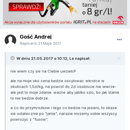
Gość Andrej
Napisano
21 Maja 2017
W dniu 21.05.2017 o 10:12, Le napisał:
nie wiem czy sie na Ciebie uwzieli:P
ale na moje oko cena bedzie oscylowac wkrotce w
okolicach 1,5zl/kg, na powrot do 2zl osobiscie nie wierze-
ale jest to moje zdanie. wazne aby jablko szlo, bo jak stanie
to nie bedzie dobrze.
a co do przymrozkow i tego co bedzie na jesieni, to okaze
sie ostatecznie po "janie", narazie mozemy sobie wszyscy
powrozyc z "fusow".