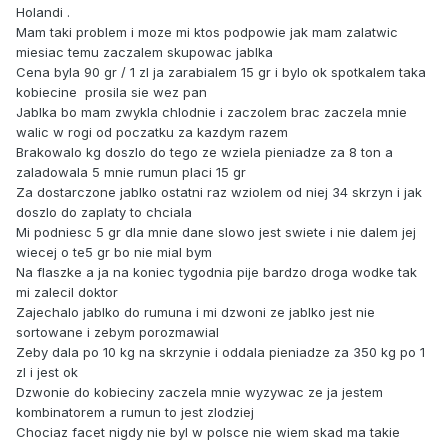
Holandi .
Mam taki problem i moze mi ktos podpowie jak mam zalatwic
miesiac temu zaczalem skupowac jablka
Cena byla 90 gr / 1 zl ja zarabialem 15 gr i bylo ok spotkalem taka
kobiecine prosila sie wez pan
Jablka bo mam zwykla chlodnie i zaczolem brac zaczela mnie
walic w rogi od poczatku za kazdym razem
Brakowalo kg doszlo do tego ze wziela pieniadze za 8 ton a
zaladowala 5 mnie rumun placi 15 gr
Za dostarczone jablko ostatni raz wziolem od niej 34 skrzyn i jak
doszlo do zaplaty to chciala
Mi podniesc 5 gr dla mnie dane slowo jest swiete i nie dalem jej
wiecej o te5 gr bo nie mial bym
Na flaszke a ja na koniec tygodnia pije bardzo droga wodke tak
mi zalecil doktor
Zajechalo jablko do rumuna i mi dzwoni ze jablko jest nie
sortowane i zebym porozmawial
Zeby dala po 10 kg na skrzynie i oddala pieniadze za 350 kg po 1
zl i jest ok
Dzwonie do kobieciny zaczela mnie wyzywac ze ja jestem
kombinatorem a rumun to jest zlodziej
Chociaz facet nigdy nie byl w polsce nie wiem skad ma takie