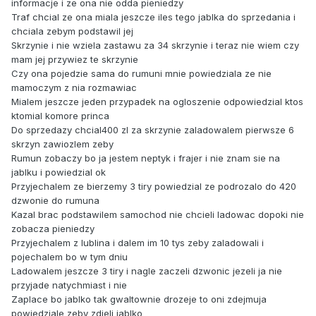
informacje i ze ona nie odda pieniedzy
Traf chcial ze ona miala jeszcze iles tego jablka do sprzedania i
chciala zebym podstawil jej
Skrzynie i nie wziela zastawu za 34 skrzynie i teraz nie wiem czy
mam jej przywiez te skrzynie
Czy ona pojedzie sama do rumuni mnie powiedziala ze nie
mamoczym z nia rozmawiac
Mialem jeszcze jeden przypadek na ogloszenie odpowiedzial ktos
ktomial komore princa
Do sprzedazy chcial400 zl za skrzynie zaladowalem pierwsze 6
skrzyn zawiozlem zeby
Rumun zobaczy bo ja jestem neptyk i frajer i nie znam sie na
jablku i powiedzial ok
Przyjechalem ze bierzemy 3 tiry powiedzial ze podrozalo do 420
dzwonie do rumuna
Kazal brac podstawilem samochod nie chcieli ladowac dopoki nie
zobacza pieniedzy
Przyjechalem z lublina i dalem im 10 tys zeby zaladowali i
pojechalem bo w tym dniu
Ladowalem jeszcze 3 tiry i nagle zaczeli dzwonic jezeli ja nie
przyjade natychmiast i nie
Zaplace bo jablko tak gwaltownie drozeje to oni zdejmuja
powiedziale zeby zdjeli jablko