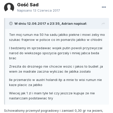
Gość Sad
Napisano
13 Czerwca 2017
W dniu 12.06.2017 o 23:35, Adrian napisał:
Ten moj rumun ma 50 ha sadu jablko piekne i mowi zeby mo
szukac frajerow w polsce co im pomarzlo jablko w chlodni
I bedziemy im sprzedawac wojek putin powoli przyzwyczai
narod do wiekszego spozycia gorzaly i mniej jabca beda
brac
Zreszta do droznego nie chcecie wozic i jakos to budiet .ja
wiem ze madrale zaczna wyliczac ile jablka zostalo
Ile przemarzlo w austri holandi itp a mnie to wisi rumun nie
kaze placic za jablko
Wiecej jak 1 zl i mam tyle tel czy jeszcze kupuje ze nie
nastarczam podstawiac tiry
Schowalismy przemysł pogradowy i zamiast 0,30 gr na jesieni,