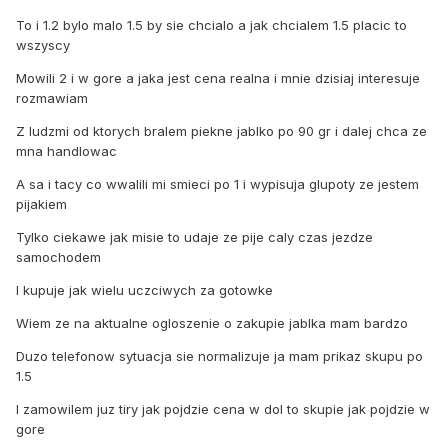
To i 1.2 bylo malo 1.5 by sie chcialo a jak chcialem 1.5 placic to
wszyscy
Mowili 2 i w gore a jaka jest cena realna i mnie dzisiaj interesuje
rozmawiam
Z ludzmi od ktorych bralem piekne jablko po 90 gr i dalej chca ze
mna handlowac
A sa i tacy co wwalili mi smieci po 1 i wypisuja glupoty ze jestem
pijakiem
Tylko ciekawe jak misie to udaje ze pije caly czas jezdze
samochodem
I kupuje jak wielu uczciwych za gotowke
Wiem ze na aktualne ogloszenie o zakupie jablka mam bardzo
Duzo telefonow sytuacja sie normalizuje ja mam prikaz skupu po
1.5
I zamowilem juz tiry jak pojdzie cena w dol to skupie jak pojdzie w
gore