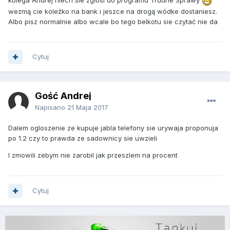
kolega Andrej niech sie zgłosi do programu Trudne Sprawy
wezmą cie koleżko na bank i jeszce na drogą wódke dostaniesz.
Albo pisz normalnie albo wcale bo tego belkotu sie czytać nie da
Cytuj
Gość Andrej
Napisano
21 Maja 2017
Dalem ogloszenie ze kupuje jabla telefony sie urywaja proponuja
po 1.2 czy to prawda ze sadownicy sie uwzieli
I zmowili zebym nie zarobil jak przeszlem na procent
Cytuj