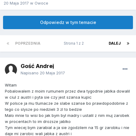
20 Maja 2017
w
Owoce
Odpowiedz w tym temacie
POPRZEDNIA
Strona 1 z 2
DALEJ
Gość Andrej
Napisano
20 Maja 2017
Witam
Pobalowalem z moim rumunem przez dwa tygodnie jablka dowalil
w ciul z austri i pyta sie czy jest szansa kupic
W polsce ja mu tlumacze ze slabe szanse bo prawdopodobnie z
tego co slysze po niedzieli 3 zl to bedzie
Malo mnie to wisi bo jak bym byl madry i ustalil z nim muj zarobek
w procentach to im drozsze jablko
Tym wiecej bym zarabial a ja sie zgodzilem na 15 gr zarobku i nie
daje mi zarobic wali jabka z austri i