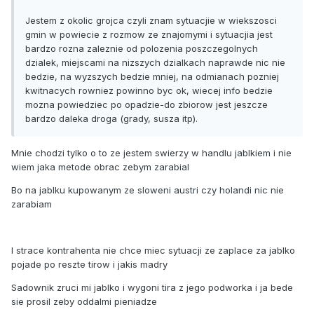
Jestem z okolic grojca czyli znam sytuacjie w wiekszosci
gmin w powiecie z rozmow ze znajomymi i sytuacjia jest
bardzo rozna zaleznie od polozenia poszczegolnych
dzialek, miejscami na nizszych dzialkach naprawde nic nie
bedzie, na wyzszych bedzie mniej, na odmianach pozniej
kwitnacych rowniez powinno byc ok, wiecej info bedzie
mozna powiedziec po opadzie-do zbiorow jest jeszcze
bardzo daleka droga (grady, susza itp).
Mnie chodzi tylko o to ze jestem swierzy w handlu jablkiem i nie
wiem jaka metode obrac zebym zarabial
Bo na jablku kupowanym ze sloweni austri czy holandi nic nie
zarabiam
I strace kontrahenta nie chce miec sytuacji ze zaplace za jablko
pojade po reszte tirow i jakis madry
Sadownik zruci mi jablko i wygoni tira z jego podworka i ja bede
sie prosil zeby oddalmi pieniadze