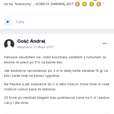
do tej "kobieciny' ....KOBIETA ZMIENNĄ JEST
"
Cytuj
Gość Andrej
Napisano
21 Maja 2017
Panowie obudzilem sie i mam koszmary ustalilem z rumunem ze
bedzie mi placil po 5% za kazde kilo
Jak bedziecie sprzedawac po 3 zl to dalej bede zarabial 15 gr za
kilo i bede mial na koniec tygodnia
Na flaszke a jak zejdziecie do 2 zl albo nizej to znow mnie w ciula
zrobicie rumun kaze mi ladowac
20 tirow po niedzieli blagam was podniescie cene na 5 zl i bedzie
cacy i dla mnie