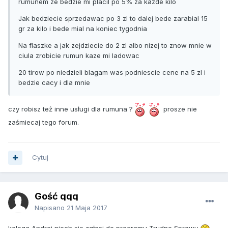
rumunem ze bedzie mi placil po 5% za kazde kilo
Jak bedziecie sprzedawac po 3 zl to dalej bede zarabial 15
gr za kilo i bede mial na koniec tygodnia
Na flaszke a jak zejdziecie do 2 zl albo nizej to znow mnie w
ciula zrobicie rumun kaze mi ladowac
20 tirow po niedzieli blagam was podniescie cene na 5 zl i
bedzie cacy i dla mnie
czy robisz też inne usługi dla rumuna ?
prosze nie
zaśmiecaj tego forum.
Cytuj
Gość qqq
Napisano
21 Maja 2017