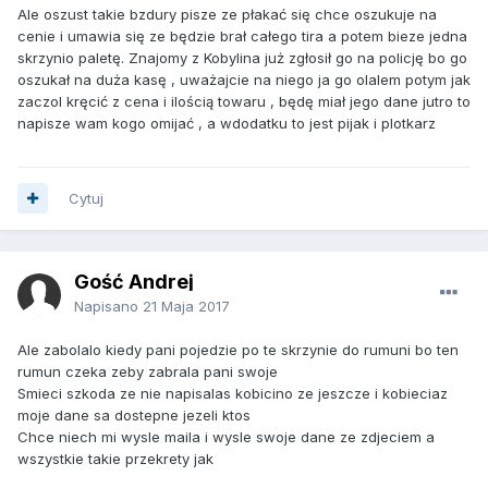
Ale oszust takie bzdury pisze ze płakać się chce oszukuje na
cenie i umawia się ze będzie brał całego tira a potem bieze jedna
skrzynio paletę. Znajomy z Kobylina już zgłosił go na policję bo go
oszukał na duża kasę , uważajcie na niego ja go olalem potym jak
zaczol kręcić z cena i ilością towaru , będę miał jego dane jutro to
napisze wam kogo omijać , a wdodatku to jest pijak i plotkarz
Cytuj
Gość Andrej
Napisano
21 Maja 2017
Ale zabolalo kiedy pani pojedzie po te skrzynie do rumuni bo ten
rumun czeka zeby zabrala pani swoje
Smieci szkoda ze nie napisalas kobicino ze jeszcze i kobieciaz
moje dane sa dostepne jezeli ktos
Chce niech mi wysle maila i wysle swoje dane ze zdjeciem a
wszystkie takie przekrety jak