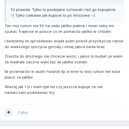
To prawda. Tylko to poobijane schowali i też go kupujecie
:-) Tylko ciekawe jak kupicie to po mrozowe :-(
Ten moj rumun ma 50 ha sadu jablko piekne i mowi zeby mo
szukac frajerow w polsce co im pomarzlo jablko w chlodni
I bedziemy im sprzedawac wojek putin powoli przyzwyczai narod
do wiekszego spozycia gorzaly i mniej jabca beda brac
Zreszta do droznego nie chcecie wozic i jakos to budiet .ja wiem
ze madrale zaczna wyliczac ile jablka zostalo
Ile przemarzlo w austri holandi itp a mnie to wisi rumun nie kaze
placic za jablko
Wiecej jak 1 zl i mam tyle tel czy jeszcze kupuje ze nie
nastarczam podstawiac tiry
Cytuj