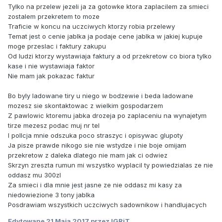
Tylko na przelew jezeli ja za gotowke ktora zaplacilem za smieci
zostalem przekretem to moze
Traficie w koncu na uczciwych ktorzy robia przelewy
Temat jest o cenie jablka ja podaje cene jablka w jakiej kupuje
moge przeslac i faktury zakupu
Od ludzi ktorzy wystawiaja faktury a od przekretow co biora tylko
kase i nie wystawiaja faktor
Nie mam jak pokazac faktur
Bo byly ladowane tiry u niego w bodzewie i beda ladowane
mozesz sie skontaktowac z wielkim gospodarzem
Z pawlowic ktoremu jabka drozeja po zaplaceniu na wynajetym
tirze mezesz podac muj nr tel
I pollcja mnie odszuka poco straszyc i opisywac glupoty
Ja pisze prawde nikogo sie nie wstydze i nie boje omijam
przekretow z daleka dlatego nie mam jak ci odwiez
Skrzyn zreszta rumun mi wszystko wyplacil ty powiedzialas ze nie
oddasz mu 300zl
Za smieci i dla mnie jest jasne ze nie oddasz mi kasy za
niedowiezione 3 tony jablka
Posdrawiam wszystkich uczciwych sadownikow i handlujacych
Edytowane
21 Maja 2017
przez IGRiT