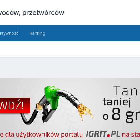
owoców, przetwórców
ktywność
Ranking