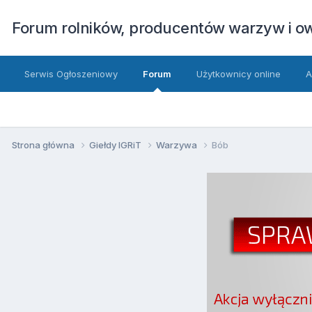
Forum rolników, producentów warzyw i 
Serwis Ogłoszeniowy
Forum
Użytkownicy online
A
Strona główna
Giełdy IGRiT
Warzywa
Bób