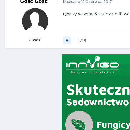
Gość Gość
Napisano
15 Czerwca 2017
rybitwy wczoraj 6 zł a dzis o 18 w
Goście
Cytuj