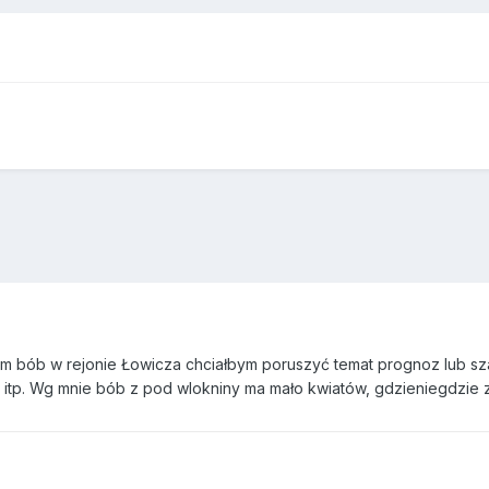
m bób w rejonie Łowicza chciałbym poruszyć temat prognoz lub s
o itp. Wg mnie bób z pod wlokniny ma mało kwiatów, gdzieniegdzie za