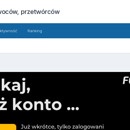
owoców, przetwórców
ktywność
Ranking