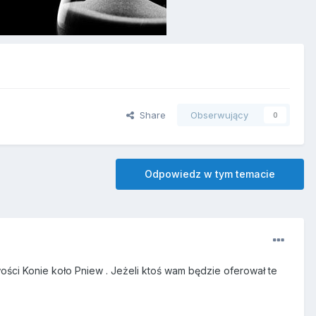
Share
Obserwujący
0
Odpowiedz w tym temacie
ści Konie koło Pniew . Jeżeli ktoś wam będzie oferował te