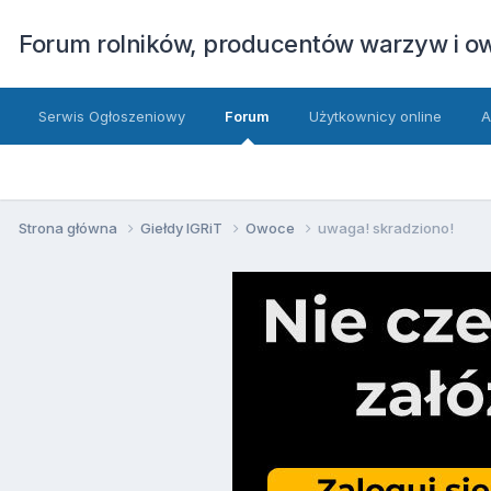
Forum rolników, producentów warzyw i 
Serwis Ogłoszeniowy
Forum
Użytkownicy online
A
Strona główna
Giełdy IGRiT
Owoce
uwaga! skradziono!