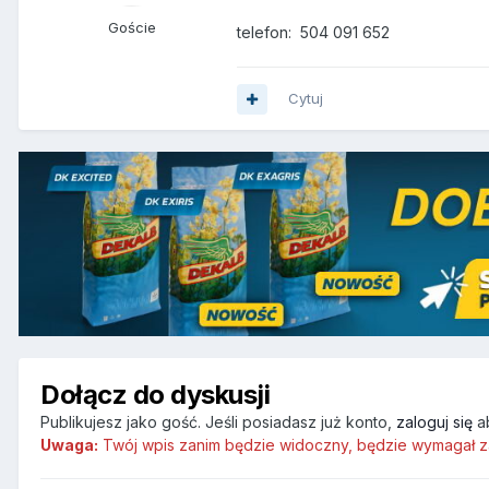
Goście
telefon:
504 091 652
Cytuj
Dołącz do dyskusji
Publikujesz jako gość. Jeśli posiadasz już konto,
zaloguj się
a
Uwaga:
Twój wpis zanim będzie widoczny, będzie wymagał z