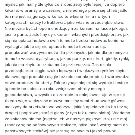
myśleć jak mamy źle tylko co zrobić żeby było lepiej. Ja dopiero
kilka lat w branży a wcześniej z niejednego pieca się chleb jadło i
ten nie jest najgorszy, w końcu to własna firma i w tych
kategoriach należy to traktować jako własne przedsiębiorstwo.
Nie można być chłopem chodzącym za koniem na łasce jakiegoś
jaśnie pana, Jesteśmy dyrektorami własnych przedsiębiorstw, jak
się nie opłaca hodowla świń to może trzeba hodować konie na
wyścigi a jak to się nie opłaca to może trzeba zacząć
produkować warzywa może dla przemysłu, jak nie dla przemysłu
to może własna dystrybucja, jakieś punkty, mini hurt, giełdy, rynki,
jak nie ma zbytu to trzeba może przetwarzać. Tak działa
przedsiębiorca ciągle szuka lepszych i większych rynków zbytu
dla swojego produktu ciągle też udoskonala produkt i wprowadza
nowe produkty do oferty. Tak przynajmniej mi się wydaje i testuje
tą teorie na sobie, co roku zwiększam obroty mojego
gospodarstwa, wszystko co zarobie to dalej inwestuje w sprzęt
(bieda więc większość maszyn musimy sami zbudować głównie
maszyny do przetwórstwa warzyw i jakieś opielacze itp bo też są
drogie) i poprawe jakości gleby (z tym też u mnie słabo). Wiadomo
że kokosów nie ma (nigdzie ich w naszym pięknym kraju nie ma)
(znaczy są na państwowych stołkach, tylko jakoś wstręt mam do
państwowych stołków) ale jest się na swoim i jakoś powoli