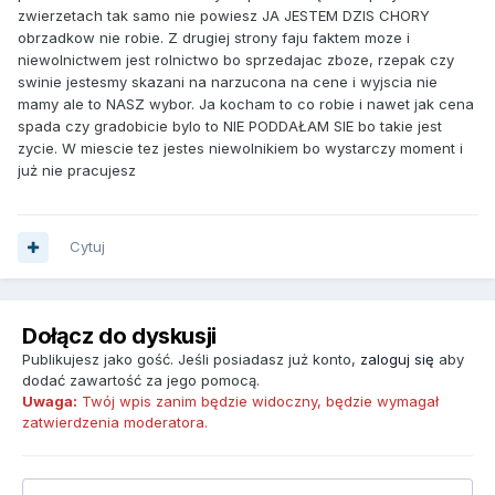
zwierzetach tak samo nie powiesz JA JESTEM DZIS CHORY
obrzadkow nie robie. Z drugiej strony faju faktem moze i
niewolnictwem jest rolnictwo bo sprzedajac zboze, rzepak czy
swinie jestesmy skazani na narzucona na cene i wyjscia nie
mamy ale to NASZ wybor. Ja kocham to co robie i nawet jak cena
spada czy gradobicie bylo to NIE PODDAŁAM SIE bo takie jest
zycie. W miescie tez jestes niewolnikiem bo wystarczy moment i
już nie pracujesz
Cytuj
Dołącz do dyskusji
Publikujesz jako gość. Jeśli posiadasz już konto,
zaloguj się
aby
dodać zawartość za jego pomocą.
Uwaga:
Twój wpis zanim będzie widoczny, będzie wymagał
zatwierdzenia moderatora.