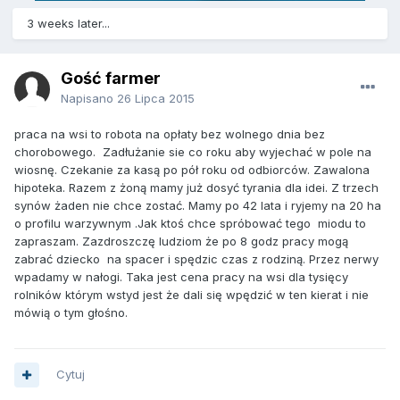
3 weeks later...
Gość farmer
Napisano
26 Lipca 2015
praca na wsi to robota na opłaty bez wolnego dnia bez
chorobowego. Zadłużanie sie co roku aby wyjechać w pole na
wiosnę. Czekanie za kasą po pół roku od odbiorców. Zawalona
hipoteka. Razem z żoną mamy już dosyć tyrania dla idei. Z trzech
synów żaden nie chce zostać. Mamy po 42 lata i ryjemy na 20 ha
o profilu warzywnym .Jak ktoś chce spróbować tego miodu to
zapraszam. Zazdroszczę ludziom że po 8 godz pracy mogą
zabrać dziecko na spacer i spędzic czas z rodziną. Przez nerwy
wpadamy w nałogi. Taka jest cena pracy na wsi dla tysięcy
rolników którym wstyd jest że dali się wpędzić w ten kierat i nie
mówią o tym głośno.
Cytuj