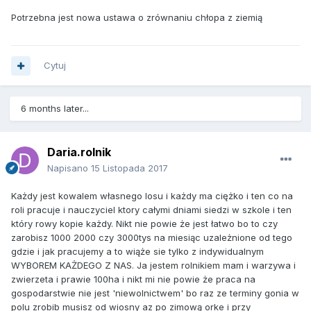
Potrzebna jest nowa ustawa o zrównaniu chłopa z ziemią
Cytuj
6 months later...
Daria.rolnik
Napisano
15 Listopada 2017
Każdy jest kowalem własnego losu i każdy ma ciężko i ten co na
roli pracuje i nauczyciel ktory całymi dniami siedzi w szkole i ten
który rowy kopie każdy. Nikt nie powie że jest łatwo bo to czy
zarobisz 1000 2000 czy 3000tys na miesiąc uzależnione od tego
gdzie i jak pracujemy a to wiąże sie tylko z indywidualnym
WYBOREM KAŻDEGO Z NAS. Ja jestem rolnikiem mam i warzywa i
zwierzeta i prawie 100ha i nikt mi nie powie że praca na
gospodarstwie nie jest 'niewolnictwem' bo raz ze terminy gonia w
polu zrobib musisz od wiosny az po zimową orke i przy