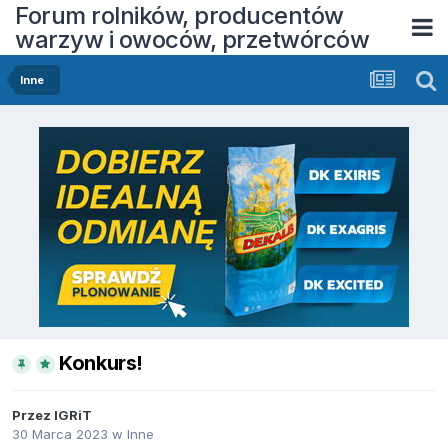
Forum rolników, producentów
warzyw i owoców, przetwórców
Inne
Konkurs!
Przez
IGRiT
30 Marca 2023
w
Inne