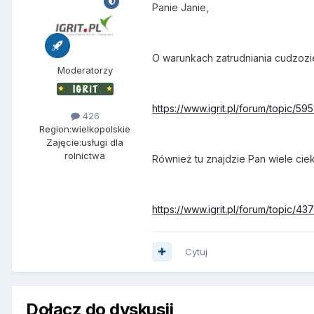
Panie Janie,
O warunkach zatrudniania cudzozi
Moderatorzy
https://www.igrit.pl/forum/topic
426
Region:
wielkopolskie
Zajęcie:
usługi dla
rolnictwa
Również tu znajdzie Pan wiele ci
https://www.igrit.pl/forum/topic
Cytuj
Dołącz do dyskusji