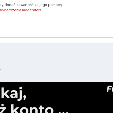
by dodać zawartość za jego pomocą.
atwierdzenia moderatora.
w