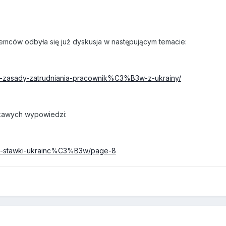
emców odbyła się już dyskusja w następującym temacie:
/595-zasady-zatrudniania-pracownik%C3%B3w-z-ukrainy/
ekawych wypowiedzi:
/437-stawki-ukrainc%C3%B3w/page-8