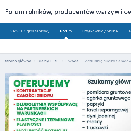
Forum rolników, producentów warzyw i 
Serwis Ogłoszeniowy
Forum
Użytkownicy online
A
Strona główna
Giełdy IGRiT
Owoce
Zatrudnię cudzoziemco