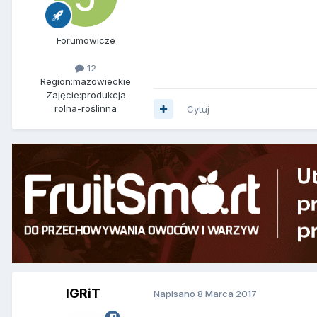
Forumowicze
12
Region:
mazowieckie
Zajęcie:
produkcja
rolna-roślinna
Cytuj
IGRiT
Napisano
8 Marca 2017