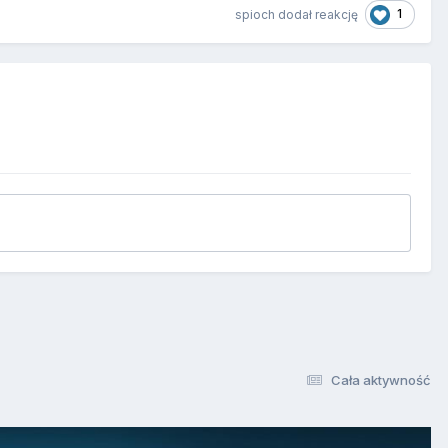
1
spioch
dodał reakcję
Cała aktywność