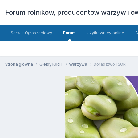
Forum rolników, producentów warzyw i 
Serwis Ogłoszeniowy
Forum
Użytkownicy online
A
Strona główna
Giełdy IGRiT
Warzywa
Doradztwo i ŚOR