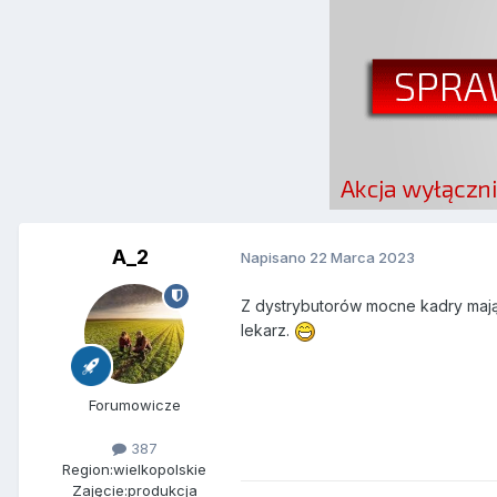
A_2
Napisano
22 Marca 2023
Z dystrybutorów mocne kadry mają
lekarz.
Forumowicze
387
Region:
wielkopolskie
Zajęcie:
produkcja