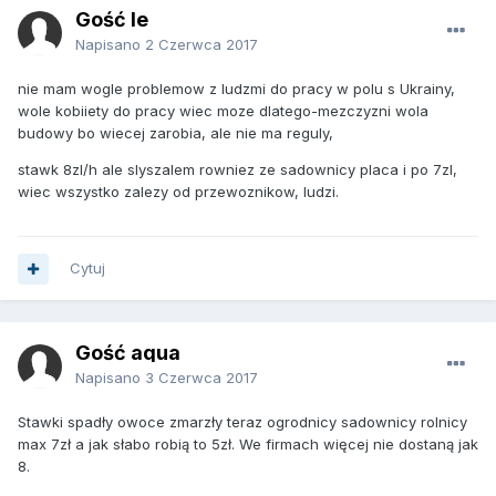
Gość le
Napisano
2 Czerwca 2017
nie mam wogle problemow z ludzmi do pracy w polu s Ukrainy,
wole kobiiety do pracy wiec moze dlatego-mezczyzni wola
budowy bo wiecej zarobia, ale nie ma reguly,
stawk 8zl/h ale slyszalem rowniez ze sadownicy placa i po 7zl,
wiec wszystko zalezy od przewoznikow, ludzi.
Cytuj
Gość aqua
Napisano
3 Czerwca 2017
Stawki spadły owoce zmarzły teraz ogrodnicy sadownicy rolnicy
max 7zł a jak słabo robią to 5zł. We firmach więcej nie dostaną jak
8.