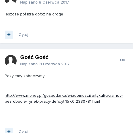
Napisano
8 Czerwca 2017
jeszcze pół litra dołóż na droge
Cytuj
Gość Gość
Napisano
11 Czerwca 2017
Pozyjemy zobaczymy ...
http://www.money.pl/gospodarka/wiadomosci/artykul/ukraincy-
bezrobocie-rynek-pracy-deficyt,157,0,2330781.html
Cytuj