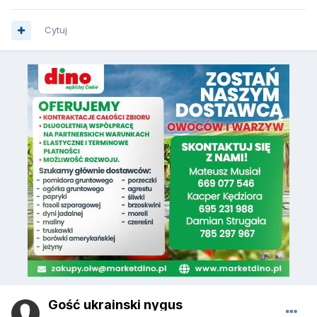
Cytuj
Gość ukrainski nygus