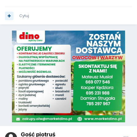
Cytuj
Gość piotruś