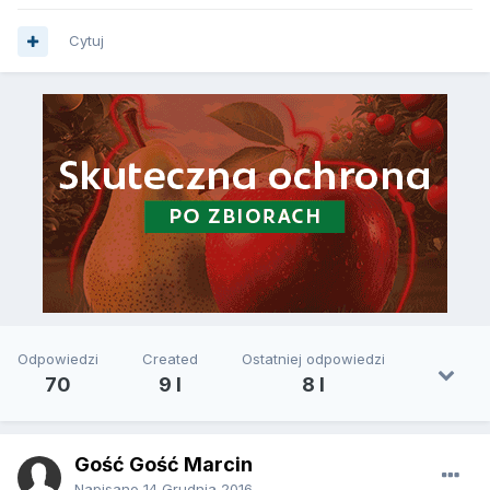
Cytuj
Odpowiedzi
Created
Ostatniej odpowiedzi
70
9 l
8 l
Gość Gość Marcin
Napisano
14 Grudnia 2016