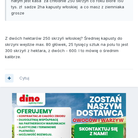
natym jest kasa za chłodnie 250 skrzyń co roku biore 150
tys. zł sadze 2ha kapusty włoskiej a co masz z ziemniaka
grosze
Z dwóch hektarów 250 skrzyń włoskiej? Średniej kapusty do
skrzyni wejdzie max. 80 główek, 25 tysięcy sztuk na polu to jest
300 skrzyń z hektara, z dwóch - 600. I to mówię o średnim
kalibrze.
Cytuj