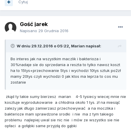
Cytuj
Gość jarek
Napisano
29 Grudnia 2016
W dniu 29.12.2016 o 05:22, Marian napisał:
Bo interes jak na wszystkim maczlik i bakterioza i
30%nadaje síe do sprzedania a reszta to tylko nawoz koszt
ha to 15tys+przechowanie 5tys i wychodzi 10tys sztuk po2zł
mamy 20tys czyli wychodzi 0 jak ktos ma leprza to cos mu
zostanie
zkąd ty takie sumy bierzesz marian 4-5 tysiecy wiecej mnie nie
kosztuje wyprodukowanie a chłodnia około 1 tys. zł na miesiąć
zalezy jak długo zamierzasz przechowywać a na moczlika i
bakterioze mam sprawdzone srodki i nie ma z tym takiego
problemu najlepiej uwal sie nic nie i mów ze wszystko sie nie
opłaci a gołąbki same przyjdą do gąbki