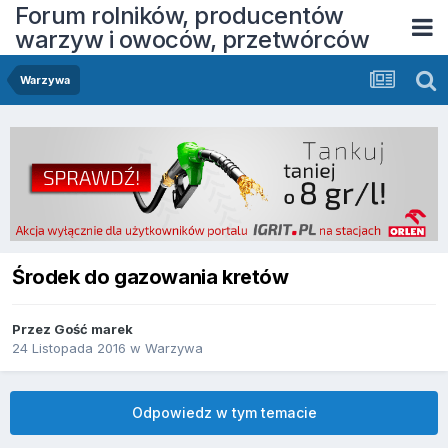
Forum rolników, producentów
warzyw i owoców, przetwórców
Warzywa
Środek do gazowania kretów
Przez Gość marek
24 Listopada 2016
w
Warzywa
Odpowiedz w tym temacie