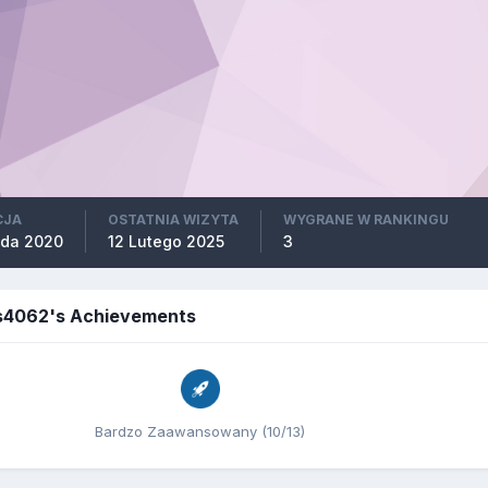
CJA
OSTATNIA WIZYTA
WYGRANE W RANKINGU
ada 2020
12 Lutego 2025
3
s4062's Achievements
Bardzo Zaawansowany (10/13)