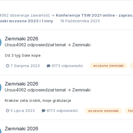
4062
obserwuje zawartość →
Konferencje TSW 2021 online - zapra
niaki wczesne 2023
i 1 inny
19 Października 2023
Ziemniaki 2026
Ursus4062
odpowiedział temat →
Ziemniaki
Od 3 tyg Gale kope
7 Sierpnia 2023
9173 odpowiedzi
wczesne ziemniaki
Ziemniaki 2026
Ursus4062
odpowiedział temat →
Ziemniaki
Kraków zeta zrobili, moje gratulacje
5 Lipca 2023
9173 odpowiedzi
wczesne ziemniaki
fo
Ziemniaki 2026