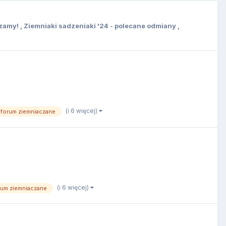
szamy!
,
Ziemniaki sadzeniaki '24 - polecane odmiany
,
(i 6 więcej)
forum ziemniaczane
(i 6 więcej)
rum ziemniaczane