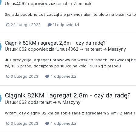
Ursus4062
odpowiedział temat →
Ziemniaki
Sieradz podobno coś zaczął ale jak widziałem to błoto na bieżniku t
22 Lutego 2023
11 odpowiedzi
Ciągnik 82KM i agregat 2,8m - czy da radę?
Ursus4062
odpowiedział
Ursus4062
→ na temat →
Maszyny
Juz precyzuje. Agregat uprawowy na waskich łapach, zazwyczaj będz
tył, 13,6 przód, dociążony po 100kg na koło i 500 kg z przodu
3 Lutego 2023
4 odpowiedzi
Ciągnik 82KM i agregat 2,8m - czy da radę?
Ursus4062
dodał temat → w
Maszyny
Witam, czy ciągnik 82 km da sobie rade z agregatem 2,8m? Ziemie r
3 Lutego 2023
4 odpowiedzi