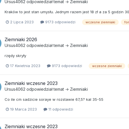
Ursus4062
odpowiedział temat →
Ziemniaki
Kraków to jest stan umysłu. Jednym razem jest 18 zł a za 5 godzin 30
2 Lipca 2023
9173 odpowiedzi
wczesne ziemniaki
fo
Ziemniaki 2026
Ursus4062
odpowiedział temat →
Ziemniaki
rzędy skryły
17 Kwietnia 2023
9173 odpowiedzi
wczesne ziemniaki
Ziemniaki wczesne 2023
Ursus4062
odpowiedział temat →
Ziemniaki
Co ile cm sadzicie soraye w rozstawie 67,5? kal 35-55
19 Marca 2023
11 odpowiedzi
Ziemniaki wczesne 2023