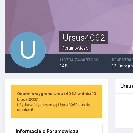
Ursus4062
Forumowicze
LICZBA ZAWARTOŚCI
REJESTRA
148
17 Listop
Ursu
Ostatnia wygrana Ursus4062 w dniu 13
Lipca 2021
Użytkownicy przyznają Ursus4062 punkty
reputacji!
Informacje o Forumowiczu