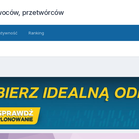
owoców, przetwórców
ktywność
Ranking