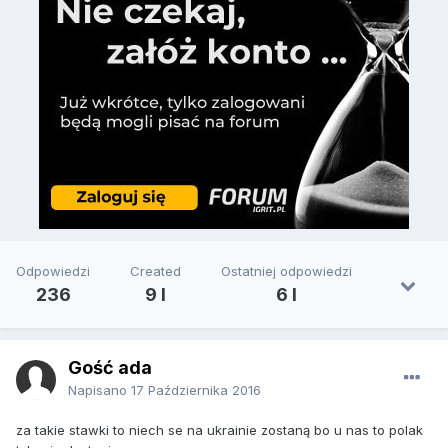
Odpowiedzi
Created
Ostatniej odpowiedzi
236
9 l
6 l
Gość ada
Napisano
17 Października 2016
za takie stawki to niech se na ukrainie zostaną bo u nas to polak