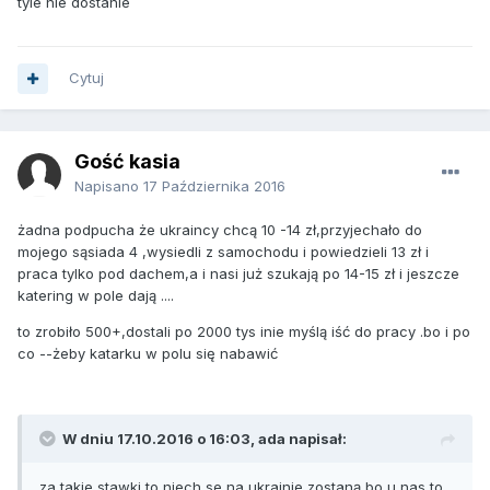
tyle nie dostanie
Cytuj
Gość kasia
Napisano
17 Października 2016
żadna podpucha że ukraincy chcą 10 -14 zł,przyjechało do
mojego sąsiada 4 ,wysiedli z samochodu i powiedzieli 13 zł i
praca tylko pod dachem,a i nasi już szukają po 14-15 zł i jeszcze
katering w pole dają ....
to zrobiło 500+,dostali po 2000 tys inie myślą iść do pracy .bo i po
co --żeby katarku w polu się nabawić
W dniu 17.10.2016 o 16:03, ada napisał:
za takie stawki to niech se na ukrainie zostaną bo u nas to