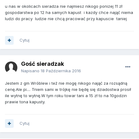
u nas w okolicach sieradza nie najmiesz nikogo ponizej 11 zł
gospodarstwa po 12 ha samych kapust i kazdy chce nająć niema
ludzi do pracy ludzie nie chcą pracować przy kapuscie taniej
Cytuj
Gość sieradzak
Napisano
18 Października 2016
Jestem z gm Wróblew i też nie mogę nikogo nająć za rozsądną
cenę.Ale pi.... Tniem sami w trójkę nie będę się dziadostwa prosił
ile wytnę to wytnę.W tym roku towar tani a 15 zł to na 10godzin
prawie tona kapusty.
Cytuj