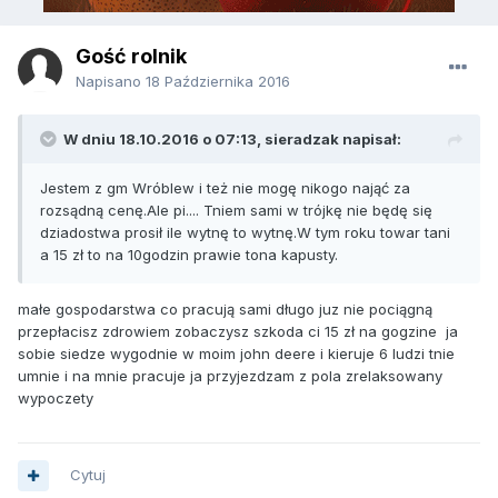
Gość rolnik
Napisano
18 Października 2016
W dniu 18.10.2016 o 07:13, sieradzak napisał:
Jestem z gm Wróblew i też nie mogę nikogo nająć za
rozsądną cenę.Ale pi.... Tniem sami w trójkę nie będę się
dziadostwa prosił ile wytnę to wytnę.W tym roku towar tani
a 15 zł to na 10godzin prawie tona kapusty.
małe gospodarstwa co pracują sami długo juz nie pociągną
przepłacisz zdrowiem zobaczysz szkoda ci 15 zł na gogzine ja
sobie siedze wygodnie w moim john deere i kieruje 6 ludzi tnie
umnie i na mnie pracuje ja przyjezdzam z pola zrelaksowany
wypoczety
Cytuj