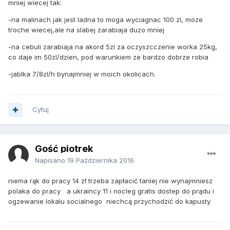
mniej wiecej tak:
-na malinach jak jest ladna to moga wyciagnac 100 zl, moze
troche wiecej,ale na slabej zarabiaja duzo mniej
-na cebuli zarabiaja na akord 5zl za oczyszcczenie worka 25kg,
co daje im 50zl/dzien, pod warunkiem ze bardzo dobrze robia
-jablka 7/8zl/h bynajmniej w moich okolicach.
Cytuj
Gość piotrek
Napisano
19 Października 2016
niema rąk do pracy 14 zł trzeba zapłacić taniej nie wynajmniesz
polaka do pracy a ukraincy 11 i nocleg gratis dostep do prądu i
ogzewanie lokalu socialnego niechcą przychodzić do kapusty