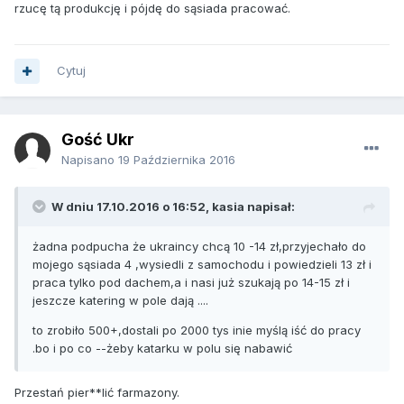
rzucę tą produkcję i pójdę do sąsiada pracować.
Cytuj
Gość Ukr
Napisano
19 Października 2016
W dniu 17.10.2016 o 16:52, kasia napisał:
żadna podpucha że ukraincy chcą 10 -14 zł,przyjechało do
mojego sąsiada 4 ,wysiedli z samochodu i powiedzieli 13 zł i
praca tylko pod dachem,a i nasi już szukają po 14-15 zł i
jeszcze katering w pole dają ....
to zrobiło 500+,dostali po 2000 tys inie myślą iść do pracy
.bo i po co --żeby katarku w polu się nabawić
Przestań pier**lić farmazony.