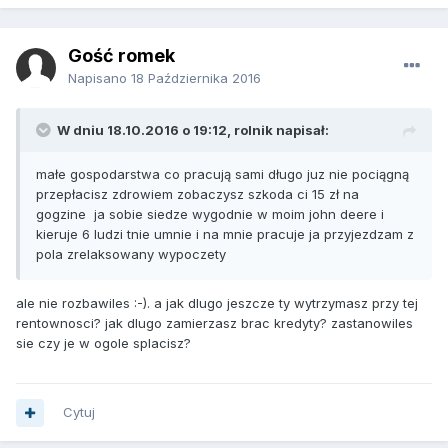
Gość romek
Napisano
18 Października 2016
W dniu 18.10.2016 o 19:12, rolnik napisał:
małe gospodarstwa co pracują sami długo juz nie pociągną
przepłacisz zdrowiem zobaczysz szkoda ci 15 zł na
gogzine ja sobie siedze wygodnie w moim john deere i
kieruje 6 ludzi tnie umnie i na mnie pracuje ja przyjezdzam z
pola zrelaksowany wypoczety
ale nie rozbawiles :-). a jak dlugo jeszcze ty wytrzymasz przy tej
rentownosci? jak dlugo zamierzasz brac kredyty? zastanowiles
sie czy je w ogole splacisz?
Cytuj