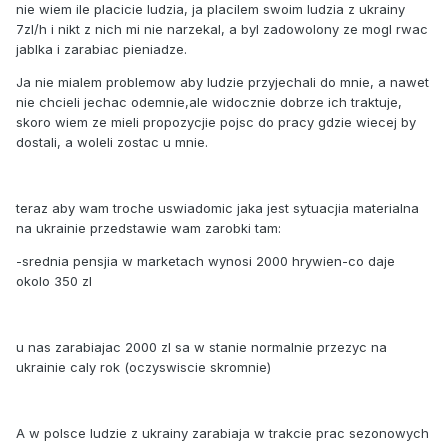
nie wiem ile placicie ludzia, ja placilem swoim ludzia z ukrainy
7zl/h i nikt z nich mi nie narzekal, a byl zadowolony ze mogl rwac
jablka i zarabiac pieniadze.
Ja nie mialem problemow aby ludzie przyjechali do mnie, a nawet
nie chcieli jechac odemnie,ale widocznie dobrze ich traktuje,
skoro wiem ze mieli propozycjie pojsc do pracy gdzie wiecej by
dostali, a woleli zostac u mnie.
teraz aby wam troche uswiadomic jaka jest sytuacjia materialna
na ukrainie przedstawie wam zarobki tam:
-srednia pensjia w marketach wynosi 2000 hrywien-co daje
okolo 350 zl
u nas zarabiajac 2000 zl sa w stanie normalnie przezyc na
ukrainie caly rok (oczyswiscie skromnie)
A w polsce ludzie z ukrainy zarabiaja w trakcie prac sezonowych