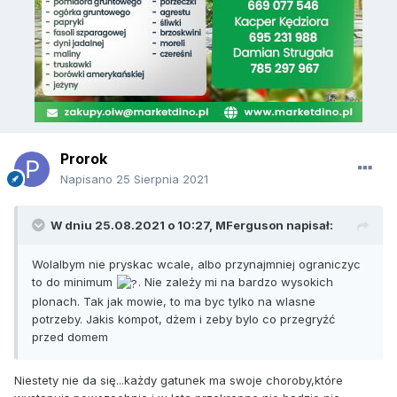
Prorok
Napisano
25 Sierpnia 2021
W dniu 25.08.2021 o 10:27,
MFerguson
napisał:
Wolalbym nie pryskac wcale, albo przynajmniej ograniczyc
to do minimum
. Nie zależy mi na bardzo wysokich
plonach. Tak jak mowie, to ma byc tylko na wlasne
potrzeby. Jakis kompot, dżem i zeby bylo co przegryźć
przed domem
Niestety nie da się...każdy gatunek ma swoje choroby,które