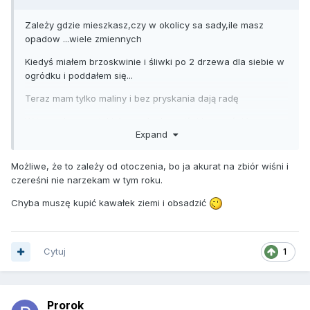
Zależy gdzie mieszkasz,czy w okolicy sa sady,ile masz
opadow ...wiele zmiennych
Kiedyś miałem brzoskwinie i śliwki po 2 drzewa dla siebie w
ogródku i poddałem się...
Teraz mam tylko maliny i bez pryskania dają radę
W tym roku przy takich opadach z wiśni i czereśni bez
Expand
pryskania nic nie zbierzesz
Z jabłek też niewiele bo mijam kilka nieużytków
Możliwe, że to zależy od otoczenia, bo ja akurat na zbiór wiśni i
sadowniczych i nic tam nie ma
czereśni nie narzekam w tym roku.
Chyba muszę kupić kawałek ziemi i obsadzić
Cytuj
1
Prorok