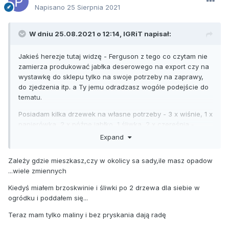
Napisano
25 Sierpnia 2021
W dniu 25.08.2021 o 12:14,
IGRiT
napisał:
Jakieś herezje tutaj widzę - Ferguson z tego co czytam nie
zamierza produkować jabłka deserowego na export czy na
wystawkę do sklepu tylko na swoje potrzeby na zaprawy,
do zjedzenia itp. a Ty jemu odradzasz wogóle podejście do
tematu.
Posiadam kilka drzewek na własne potrzeby - 3 x wiśnie, 1 x
papierówka, 2 x późne jabłko, 1 śliwka, 2 x czereśnia -
zdarzają się zgniłki już na drzewie, robaczki itp. ale pewnie
Expand
dlatego, że nie pryskam co 3-5 dni
Zależy gdzie mieszkasz,czy w okolicy sa sady,ile masz opadow
Czy uważasz, że np. wszyscy działkowicze raz w tygodniu
...wiele zmiennych
pryskają bo inaczej nic z tego nie mają?
Kiedyś miałem brzoskwinie i śliwki po 2 drzewa dla siebie w
ogródku i poddałem się...
Teraz mam tylko maliny i bez pryskania dają radę