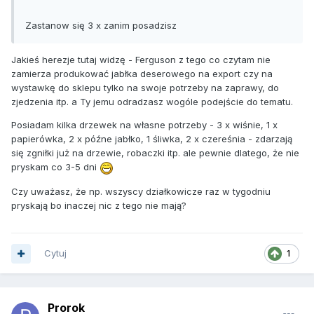
Zastanow się 3 x zanim posadzisz
Jakieś herezje tutaj widzę - Ferguson z tego co czytam nie
zamierza produkować jabłka deserowego na export czy na
wystawkę do sklepu tylko na swoje potrzeby na zaprawy, do
zjedzenia itp. a Ty jemu odradzasz wogóle podejście do tematu.
Posiadam kilka drzewek na własne potrzeby - 3 x wiśnie, 1 x
papierówka, 2 x późne jabłko, 1 śliwka, 2 x czereśnia - zdarzają
się zgniłki już na drzewie, robaczki itp. ale pewnie dlatego, że nie
pryskam co 3-5 dni
Czy uważasz, że np. wszyscy działkowicze raz w tygodniu
pryskają bo inaczej nic z tego nie mają?
Cytuj
1
Prorok