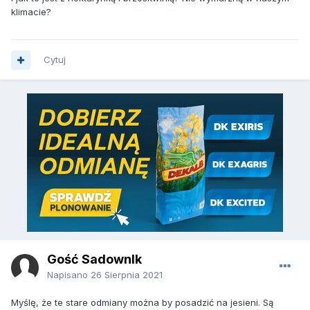
Później podlewać, usuwać chwasty i powinno rosnąć.
klimacie?
Rozstawa, myśę ze co 2m.
Znam sad który jest nie pryskany w ogóle, a np Krąselska
Cytuj
jest ładna i nie ma mszycy na drzewach (Idared duzo
gorzej)
Gość SadownIk
Napisano
26 Sierpnia 2021
Myślę, że te stare odmiany można by posadzić na jesieni. Są