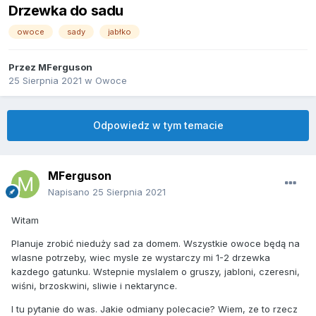
Drzewka do sadu
owoce
sady
jabłko
Przez
MFerguson
25 Sierpnia 2021
w
Owoce
Odpowiedz w tym temacie
MFerguson
Napisano
25 Sierpnia 2021
Witam
Planuje zrobić nieduży sad za domem. Wszystkie owoce będą na
wlasne potrzeby, wiec mysle ze wystarczy mi 1-2 drzewka
kazdego gatunku. Wstepnie myslalem o gruszy, jabloni, czeresni,
wiśni, brzoskwini, sliwie i nektarynce.
I tu pytanie do was. Jakie odmiany polecacie? Wiem, ze to rzecz