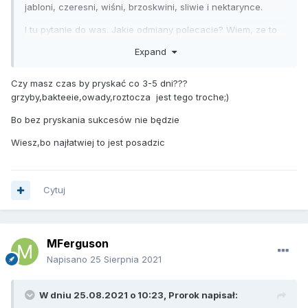
jabloni, czeresni, wiśni, brzoskwini, sliwie i nektarynce.
I tu pytanie do was. Jakie odmiany polecacie? Wiem, ze to
rzecz gustu, ale może macie jakies propozycje?
Expand
I drugie pytanie, jak zabrać się za sadzenie? Czy lepiej
jesienią czy wiosna, jaka odleglosc miedzy drzewkami, czy
Czy masz czas by pryskać co 3-5 dni???
przygotowac w jakis sposob podloze?
grzyby,bakteeie,owady,roztocza jest tego troche;)
Jestem zielony w temacie, wiec prosze o jakiekolwiek
Bo bez pryskania sukcesów nie będzie
podpowiedzi.
Wiesz,bo najłatwiej to jest posadzic
Cytuj
MFerguson
Napisano
25 Sierpnia 2021
W dniu 25.08.2021 o 10:23,
Prorok
napisał: