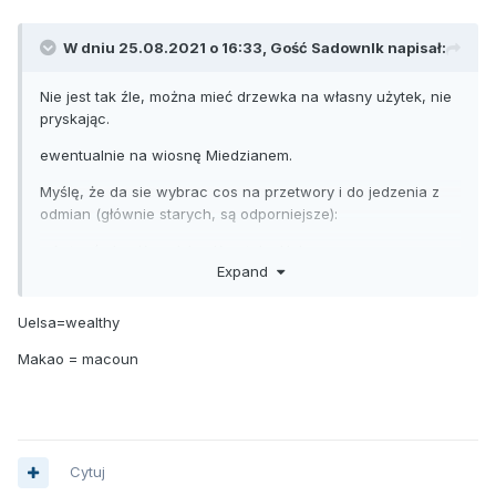
W dniu 25.08.2021 o 16:33, Gość SadownIk napisał:
Nie jest tak źle, można mieć drzewka na własny użytek, nie
pryskając.
ewentualnie na wiosnę Miedzianem.
Myślę, że da sie wybrac cos na przetwory i do jedzenia z
odmian (głównie starych, są odporniejsze):
- Antonówka, Krąselska, Kosztela, Uelsa
Expand
- Makao- tu daje rade najlepiej.
Uelsa=wealthy
Ziemia jak jest w miarę dobra to posadzić w duże dołki, dać
trochę obornika na dno, podsypać ziemią i drzewko. Można
Makao = macoun
też wsypać ziemi kompostowej.
Później podlewać, usuwać chwasty i powinno rosnąć.
Rozstawa, myśę ze co 2m.
Cytuj
Znam sad który jest nie pryskany w ogóle, a np Krąselska