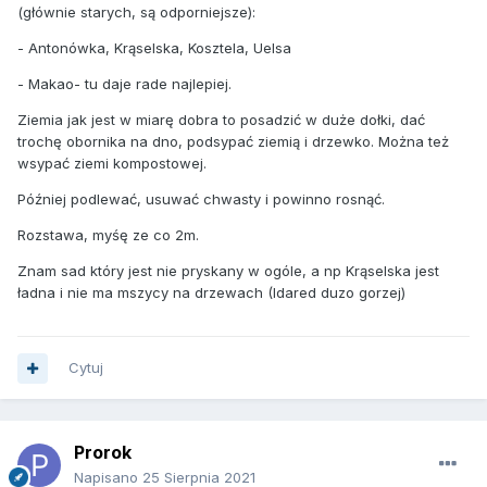
(głównie starych, są odporniejsze):
- Antonówka, Krąselska, Kosztela, Uelsa
- Makao- tu daje rade najlepiej.
Ziemia jak jest w miarę dobra to posadzić w duże dołki, dać
trochę obornika na dno, podsypać ziemią i drzewko. Można też
wsypać ziemi kompostowej.
Później podlewać, usuwać chwasty i powinno rosnąć.
Rozstawa, myśę ze co 2m.
Znam sad który jest nie pryskany w ogóle, a np Krąselska jest
ładna i nie ma mszycy na drzewach (Idared duzo gorzej)
Cytuj
Prorok
Napisano
25 Sierpnia 2021