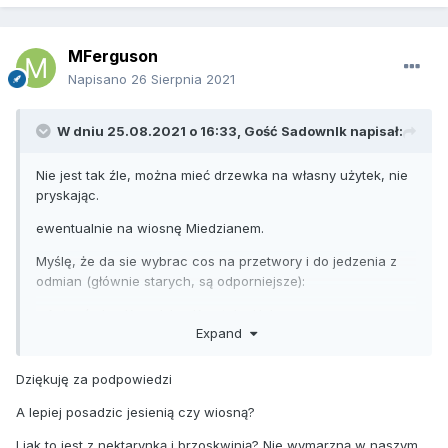
jest ładna i nie ma mszycy na drzewach (Idared duzo
gorzej)
MFerguson
Napisano
26 Sierpnia 2021
W dniu 25.08.2021 o 16:33, Gość SadownIk napisał:
Nie jest tak źle, można mieć drzewka na własny użytek, nie
pryskając.
ewentualnie na wiosnę Miedzianem.
Myślę, że da sie wybrac cos na przetwory i do jedzenia z
odmian (głównie starych, są odporniejsze):
- Antonówka, Krąselska, Kosztela, Uelsa
Expand
- Makao- tu daje rade najlepiej.
Dziękuję za podpowiedzi
Ziemia jak jest w miarę dobra to posadzić w duże dołki, dać
trochę obornika na dno, podsypać ziemią i drzewko. Można
A lepiej posadzic jesienią czy wiosną?
też wsypać ziemi kompostowej.
I jak to jest z nektarynką i brzoskwinią? Nie wymarzną w naszym