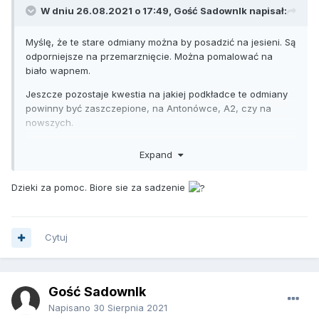
W dniu 26.08.2021 o 17:49, Gość SadownIk napisał:
Myślę, że te stare odmiany można by posadzić na jesieni. Są
odporniejsze na przemarznięcie. Można pomalować na
biało wapnem.
Jeszcze pozostaje kwestia na jakiej podkładce te odmiany
powinny być zaszczepione, na Antonówce, A2, czy na
nowszych.
Koledzy sadownicy doradźcie coś, jakie macie
Expand
doświadczenia odnośnie starszych odmian, czy tym mniej
podatnych na choroby.
Dzieki za pomoc. Biore sie za sadzenie
Co do nektaryny, moreli i brzoskwiń to pewnie nie będzie
zbyt kolorowo, ale ja bym zaryzykował- sadząc kilka sztuk
Cytuj
na własny użytek nie stracisz wiele jak coś nie pójdzie.
Gość SadownIk
Napisano
30 Sierpnia 2021