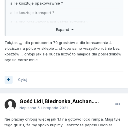
a ile kosztuje opakowawnie ?
a ile kosztuje transport ?
a ile dkg przeważona jest każda skrzynka ?
Expand
a ile kosztuje praca człowieka na tej giełdzie ?
a ile kosztuje placowe na giełdzie ?
Tak,tak ,,, dla producenta 70 grosików a dla konsumenta 4
złocisze na półce w sklepie ... chłopu samo wszystko rośnie bez
a ile utarguje kupujący od sprzedajacego ?
kosztów ... chłopi jak się nucza liczyć to miejsca dla pośredników
będzie coraz mniej .
a za jaki kaliber ?
a za jaką jakość ?
a z podatkiem VAT czy bez ?
Cytuj
a z amortyzacją samochodu ?
a z ubezpieczeniem tegoż samochodu ?
Gość Lidl,Biedronka,Auchan.....
a z opłaconym viatoliem ?
Napisano
5 Listopada 2021
a z marżą ?
Nie płaćmy chłopą więcej jak 1,1 na gotowo loco rampa. Mają tyle
tego gruzu, że my spoko kupimy i jeszczcze papcio Dochler