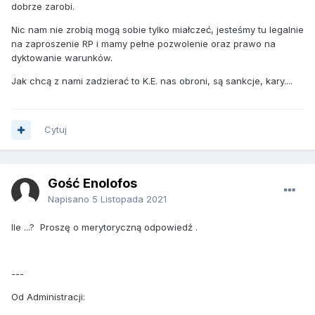
dobrze zarobi.
i takich pytań jeszcze jest kilka,
Nic nam nie zrobią mogą sobie tylko miałczeć, jesteśmy tu legalnie
kiedy znajdziesz na nie odpowiedź to podaj je na forum.
na zaproszenie RP i mamy pełne pozwolenie oraz prawo na
dyktowanie warunków.
Jak chcą z nami zadzierać to K.E. nas obroni, są sankcje, kary....
Cytuj
Gość Enolofos
Napisano
5 Listopada 2021
Ile ...? Proszę o merytoryczną odpowiedź .
---
Od Administracji: