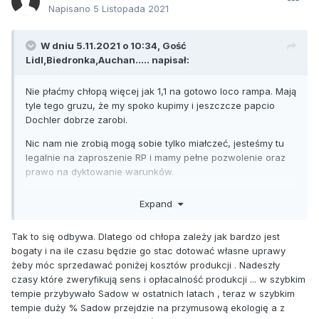
Napisano
5 Listopada 2021
W dniu 5.11.2021 o 10:34, Gość
Lidl,Biedronka,Auchan..... napisał:
Nie płaćmy chłopą więcej jak 1,1 na gotowo loco rampa. Mają
tyle tego gruzu, że my spoko kupimy i jeszczcze papcio
Dochler dobrze zarobi.
Nic nam nie zrobią mogą sobie tylko miałczeć, jesteśmy tu
legalnie na zaproszenie RP i mamy pełne pozwolenie oraz
prawo na dyktowanie warunków.
Jak chcą z nami zadzierać to K.E. nas obroni, są sankcje,
Expand
kary....
Tak to się odbywa. Dlatego od chłopa zależy jak bardzo jest
bogaty i na ile czasu będzie go stac dotować własne uprawy
żeby móc sprzedawać poniżej kosztów produkcji . Nadeszły
czasy które zweryfikują sens i opłacalność produkcji ... w szybkim
tempie przybywało Sadow w ostatnich latach , teraz w szybkim
tempie duży % Sadow przejdzie na przymusową ekologię a z