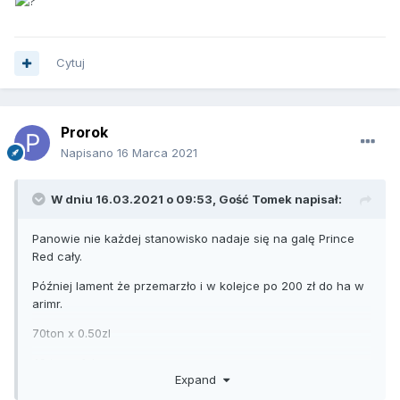
Cytuj
Prorok
Napisano
16 Marca 2021
W dniu 16.03.2021 o 09:53, Gość Tomek napisał:
Panowie nie każdej stanowisko nadaje się na galę Prince
Red cały.
Później lament że przemarzło i w kolejce po 200 zł do ha w
arimr.
70ton x 0.50zl
40 ton x 1zl
Expand
Wazne żeby nauczyć się produkować glostera bez