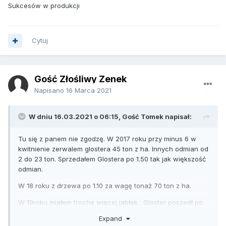
Sukcesów w produkcji
P.s po obecnej zimie gdzie miałem minus 27 C w sadach
podejrzewam że odmiany typu Gala i Red Delicious pójdą
szybko spać. Zgorzel i przemrożone drzewa. O jonagoldy
też się obawiam żeby nie porobiły się miękkie...
Cytuj
Gloster zdrów.
Gość Złośliwy Zenek
Napisano
16 Marca 2021
W dniu 16.03.2021 o 06:15, Gość Tomek napisał:
Tu się z panem nie zgodzę. W 2017 roku przy minus 6 w
kwitnienie zerwalem glostera 45 ton z ha. Innych odmian od
2 do 23 ton. Sprzedałem Glostera po 1.50 tak jak większość
odmian.
W 18 roku z drzewa po 1.10 za wagę tonaż 70 ton z ha.
W 19roku miałem trochę więcej jabłek . Gloster poszedł po
2.50 w maju. Dużo drożej od Princa którego puściłem w
Expand
marcu. Tonaż podobny.