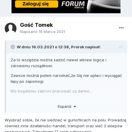
Gość Tomek
Napisano
16 Marca 2021
W dniu 16.03.2021 o 12:38,
Prorok
napisał:
Za to wszędzie można sadzić nawet wbrew logice i
zdrowemu rozsądkowi.
Zawsze można potem narzekać,że Się nie opłaci i wyciągać
łapy po zapomogi.
Kto bogatemu zabroni pracować za darmo...
Niestety korzystanie z dobrodziejstw cywilizacji jest tobie
Expand
obce dlatego w gumofilcach siedzisz na polu i takie masz
opinie i poglądy
Wyobraź sobie, że nie siedzieć w gumofilcach na polu. Prowadzę
również inne działalności handel, transport oraz sieć 3 sklepów
spożywczych. Zatrudniam 12 osób całorocznie.