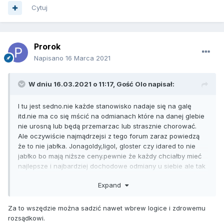
Cytuj
Prorok
Napisano
16 Marca 2021
W dniu 16.03.2021 o 11:17, Gość Olo napisał:
I tu jest sedno.nie każde stanowisko nadaje się na galę
itd.nie ma co się mścić na odmianach które na danej glebie
nie urosną lub będą przemarzac lub strasznie chorować.
Ale oczywiście najmądrzejsi z tego forum zaraz powiedzą
że to nie jabłka. Jonagoldy,ligol, gloster czy idared to nie
jabłko bo mają niższe ceny.pewnie że każdy chciałby mieć
najlepsze i najbardziej dochodowe odmiany u siebie ale tak
się nie da. Prowokator pewnie napiszę że lepiej nie mieć
Expand
wcale sadu niz kartoflane jabłko.a jak stanowisko się nie
nadaje na galę czy Golden to nie sadzic wcale Ale dla mnie
ten człowiek i jego opinię są naprawdę mało istotne. Nie
Za to wszędzie można sadzić nawet wbrew logice i zdrowemu
wszędzie można też latać dronami
rozsądkowi.