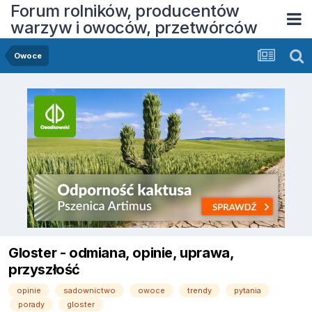
Forum rolników, producentów
warzyw i owoców, przetwórców
Owoce
Gloster - odmiana, opinie, uprawa,
przyszłość
opinie
sadownictwo
owoce
trendy
pytania
porady
gloster