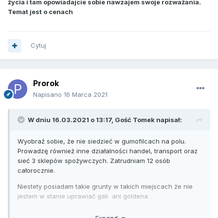
życia i tam opowiadajcie sobie nawzajem swoje rozważania.
Temat jest o cenach
Cytuj
Prorok
Napisano
16 Marca 2021
W dniu 16.03.2021 o 13:17, Gość Tomek napisał:
Wyobraź sobie, że nie siedzieć w gumofilcach na polu.
Prowadzę również inne działalności handel, transport oraz
sieć 3 sklepów spożywczych. Zatrudniam 12 osób
całorocznie.
Niestety posiadam takie grunty w takich miejscach że nie
jestem w stanie uprawiać gali ani goldena .
Umiem liczyć i uwierz mi że gloster nie jest taki zły jak może
Expand