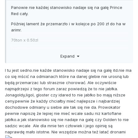
Panowie nie każdej stanowisko nadaje się na galę Prince
Red cały.
Później lament że przemarzło i w kolejce po 200 zł do ha w
arimr.
70ton x 0.50zl
40 ton x 1zl
Expand
Wazne żeby nauczyć się produkować glostera bez
uszkodzeń gniazda nasiennego..
I tu jest sedno.nie każde stanowisko nadaje się na galę itd.nie ma
co się mścić na odmianach które na danej glebie nie urosną lub
będą przemarzac lub strasznie chorować. Ale oczywiście
najmądrzejsi z tego forum zaraz powiedzą że to nie jabłka.
Jonagoldy,ligol, gloster czy idared to nie jabłko bo mają niższe
ceny.pewnie że każdy chciałby mieć najlepsze i najbardziej
dochodowe odmiany u siebie ale tak się nie da. Prowokator
pewnie napiszę że lepiej nie mieć wcale sadu niz kartoflane
jabłko.a jak stanowisko się nie nadaje na galę czy Golden to nie
sadzic wcale Ale dla mnie ten człowiek i jego opinię są
naprawdę mało istotne. Nie wszędzie można też latać dronami