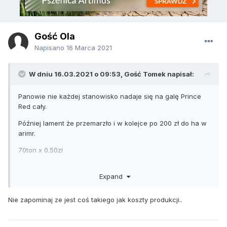
Gość Ola
Napisano
16 Marca 2021
W dniu 16.03.2021 o 09:53, Gość Tomek napisał:
Panowie nie każdej stanowisko nadaje się na galę Prince
Red cały.
Później lament że przemarzło i w kolejce po 200 zł do ha w
arimr.
70ton x 0.50zl
40 ton x 1zl
Expand
Wazne żeby nauczyć się produkować glostera bez
uszkodzeń gniazda nasiennego..
Nie zapominaj ze jest coś takiego jak koszty produkcji..