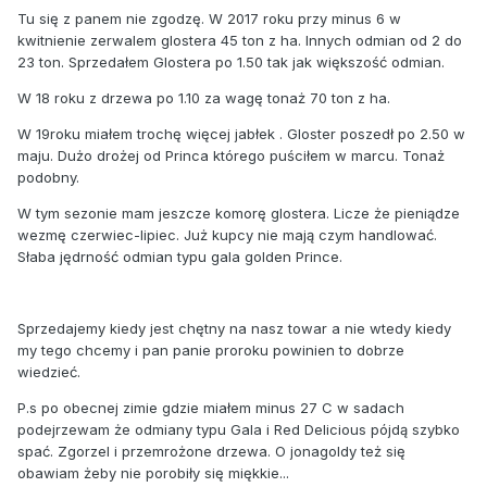
Tu się z panem nie zgodzę. W 2017 roku przy minus 6 w
kwitnienie zerwalem glostera 45 ton z ha. Innych odmian od 2 do
23 ton. Sprzedałem Glostera po 1.50 tak jak większość odmian.
W 18 roku z drzewa po 1.10 za wagę tonaż 70 ton z ha.
W 19roku miałem trochę więcej jabłek . Gloster poszedł po 2.50 w
maju. Dużo drożej od Princa którego puściłem w marcu. Tonaż
podobny.
W tym sezonie mam jeszcze komorę glostera. Licze że pieniądze
wezmę czerwiec-lipiec. Już kupcy nie mają czym handlować.
Słaba jędrność odmian typu gala golden Prince.
Sprzedajemy kiedy jest chętny na nasz towar a nie wtedy kiedy
my tego chcemy i pan panie proroku powinien to dobrze
wiedzieć.
P.s po obecnej zimie gdzie miałem minus 27 C w sadach
podejrzewam że odmiany typu Gala i Red Delicious pójdą szybko
spać. Zgorzel i przemrożone drzewa. O jonagoldy też się
obawiam żeby nie porobiły się miękkie...