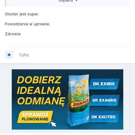
się większości wydawać.
Pamiętaj jednak rzecz sprzedajesz kiedy jest klient a nie
Gloster jest super.
kiedy ty byś sobie tego życzył.
Powodzenia w uprawie.
Zdrowia
Cytuj