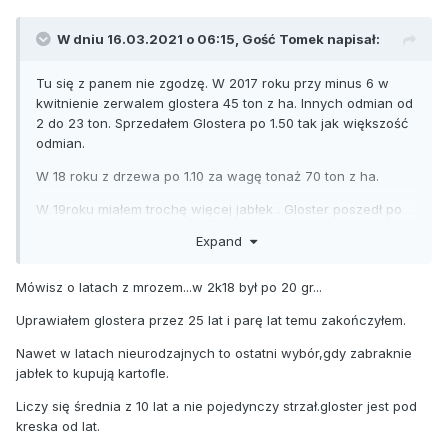
W dniu 16.03.2021 o 06:15, Gość Tomek napisał:
Tu się z panem nie zgodzę. W 2017 roku przy minus 6 w
kwitnienie zerwalem glostera 45 ton z ha. Innych odmian od
2 do 23 ton. Sprzedałem Glostera po 1.50 tak jak większość
odmian.
W 18 roku z drzewa po 1.10 za wagę tonaż 70 ton z ha.
W 19roku miałem trochę więcej jabłek . Gloster poszedł po
2.50 w maju. Dużo drożej od Princa którego puściłem w
Expand
marcu. Tonaż podobny.
W tym sezonie mam jeszcze komorę glostera. Licze że
Mówisz o latach z mrozem...w 2k18 był po 20 gr...
pieniądze wezmę czerwiec-lipiec. Już kupcy nie mają czym
Uprawiałem glostera przez 25 lat i parę lat temu zakończyłem.
handlować. Słaba jędrność odmian typu gala golden Prince.
Nawet w latach nieurodzajnych to ostatni wybór,gdy zabraknie
jabłek to kupują kartofle.
Sprzedajemy kiedy jest chętny na nasz towar a nie wtedy
Liczy się średnia z 10 lat a nie pojedynczy strzał.gloster jest pod
kiedy my tego chcemy i pan panie proroku powinien to
kreska od lat.
dobrze wiedzieć.