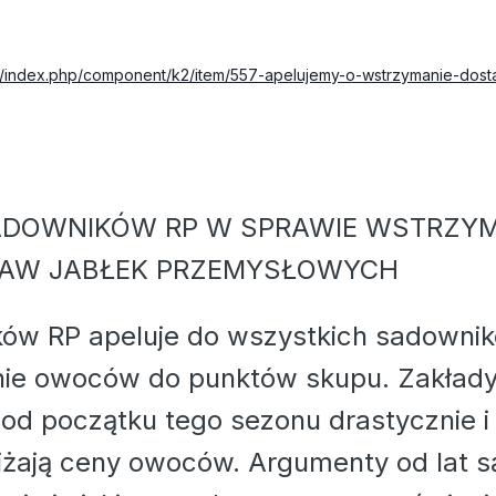
l/index.php/component/k2/item/557-apelujemy-o-wstrzymanie-dost
ADOWNIKÓW RP W SPRAWIE WSTRZY
AW JABŁEK PRZEMYSŁOWYCH
ów RP apeluje do wszystkich sadowni
nie owoców do punktów skupu. Zakład
od początku tego sezonu drastycznie i
żają ceny owoców. Argumenty od lat są