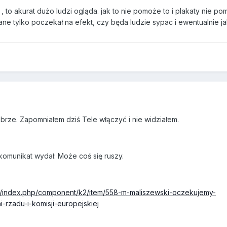
 to akurat dużo ludzi ogląda. jak to nie pomoże to i plakaty nie po
e tylko poczekał na efekt, czy będa ludzie sypac i ewentualnie jak
rze. Zapomniałem dziś Tele włączyć i nie widziałem.
komunikat wydał. Może coś się ruszy.
pl/index.php/component/k2/item/558-m-maliszewski-oczekujemy-
-rzadu-i-komisji-europejskiej