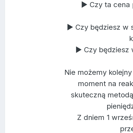
► Czy ta cena 
► Czy będziesz w s
k
► Czy będziesz 
Nie możemy kolejny 
moment na reakc
skuteczną metodą 
pienięd
Z dniem 1 wrześ
prz