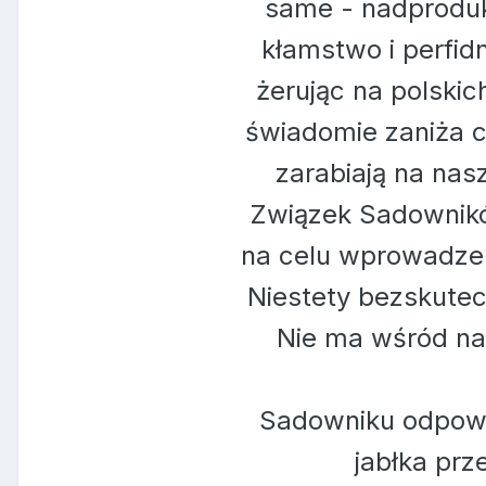
same - nadprodukc
kłamstwo i perfid
żerując na polski
świadomie zaniża c
zarabiają na nasz
Związek Sadownikó
na celu wprowadzen
Niestety bezskutec
Nie ma wśród nas
Sadowniku odpowie
jabłka pr