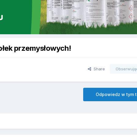
błek przemysłowych!
Share
Obserwują
Odpowiedz w tym 