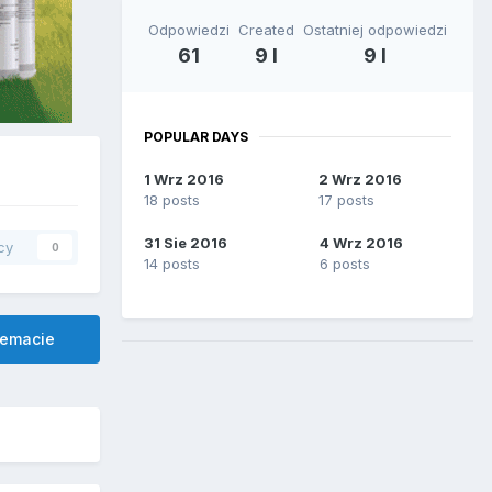
Odpowiedzi
Created
Ostatniej odpowiedzi
61
9 l
9 l
POPULAR DAYS
1 Wrz 2016
2 Wrz 2016
18 posts
17 posts
31 Sie 2016
4 Wrz 2016
cy
0
14 posts
6 posts
temacie