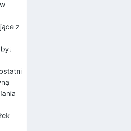
 w
jące z
 byt
ostatni
yną
iania
łek