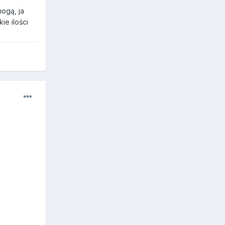
mogą, ja
ie ilości