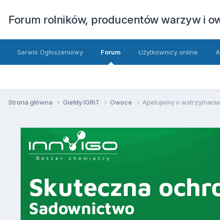
Forum rolników, producentów warzyw i 
Serwis Ogłoszeniowy
Forum
Użytkownicy online
A
Strona główna
Giełdy IGRiT
Owoce
Apelujemy o wstrzymanie