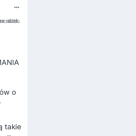
aw-jablek-
MANIA
ków o
y
 takie