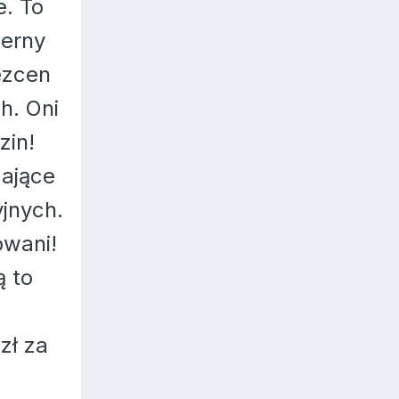
e. To
cerny
ezcen
h. Oni
zin!
mające
jnych.
owani!
ą to
zł za