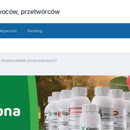
owoców, przetwórców
ktywność
Ranking
 dostaw jabłek przemysłowych!