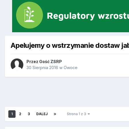
Apelujemy o wstrzymanie dostaw ja
Przez Gość ZSRP
30 Sierpnia 2016
w
Owoce
1
2
3
DALEJ
Strona 1 z 3