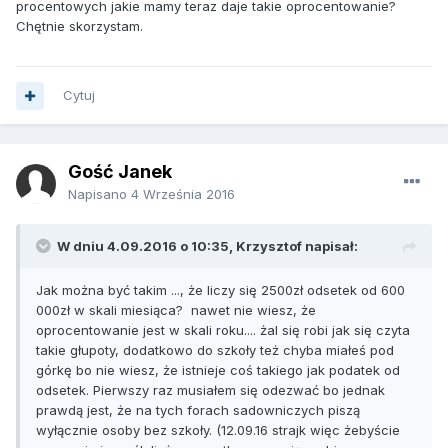
procentowych jakie mamy teraz daje takie oprocentowanie?
Chętnie skorzystam.
Cytuj
Gość Janek
Napisano
4 Września 2016
W dniu 4.09.2016 o 10:35, Krzysztof napisał:
Jak można być takim ..., że liczy się 2500zł odsetek od 600
000zł w skali miesiąca? nawet nie wiesz, że
oprocentowanie jest w skali roku.... żal się robi jak się czyta
takie głupoty, dodatkowo do szkoły też chyba miałeś pod
górkę bo nie wiesz, że istnieje coś takiego jak podatek od
odsetek. Pierwszy raz musiałem się odezwać bo jednak
prawdą jest, że na tych forach sadowniczych piszą
wyłącznie osoby bez szkoły. (12.09.16 strajk więc żebyście