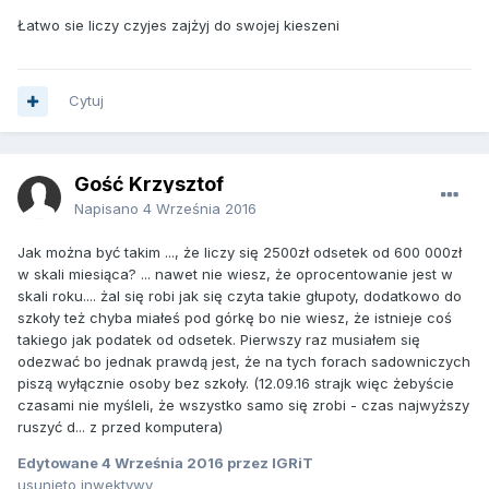
Łatwo sie liczy czyjes zajżyj do swojej kieszeni
Cytuj
Gość Krzysztof
Napisano
4 Września 2016
Jak można być takim ..., że liczy się 2500zł odsetek od 600 000zł
w skali miesiąca? ... nawet nie wiesz, że oprocentowanie jest w
skali roku.... żal się robi jak się czyta takie głupoty, dodatkowo do
szkoły też chyba miałeś pod górkę bo nie wiesz, że istnieje coś
takiego jak podatek od odsetek. Pierwszy raz musiałem się
odezwać bo jednak prawdą jest, że na tych forach sadowniczych
piszą wyłącznie osoby bez szkoły. (12.09.16 strajk więc żebyście
czasami nie myśleli, że wszystko samo się zrobi - czas najwyższy
ruszyć d... z przed komputera)
Edytowane
4 Września 2016
przez IGRiT
usunięto inwektywy