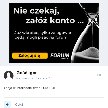
Gość igor
Napisano
25 Lipca 2016
znajc w internecie firme EUROPOL
Cytuj