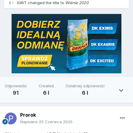
6 l
IGRiT
changed the title to
Wiśnie 2020
Odpowiedzi
Created
Ostatniej odpowiedzi
91
6 l
6 l
Prorok
Napisano
25 Czerwca 2020