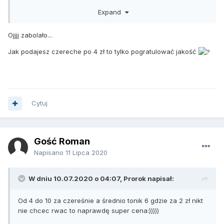
okradają:))) i tylko lamentują po internetach:))))
Expand
Udanych zbiorów i astronomicznych zysków panowie:))))
Ojjjj zabolało...
Jak podajesz czereche po 4 zł to tylko pogratulować jakość
Cytuj
Gość Roman
Napisano
11 Lipca 2020
W dniu 10.07.2020 o 04:07,
Prorok
napisał:
Od 4 do 10 za czereśnie a średnio tonik 6 gdzie za 2 zł nikt
nie chcec rwac to naprawdę super cena:)))))