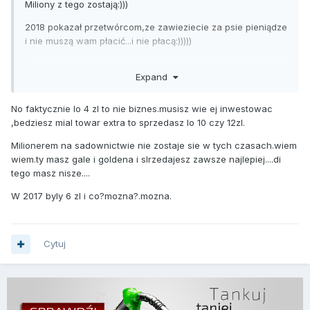
Miliony z tego zostają:)))
2018 pokazał przetwórcom,ze zawieziecie za psie pieniądze
i nie muszą wam płacić...i nie płacą:)))))
Zobaczymy jak będzie asxd wiśnie zapłacą...ale wg
Expand
forumowiczów będą oo 5:PLN :))))
No faktycznie lo 4 zl to nie biznes.musisz wie ej inwestowac
,bedziesz mial towar extra to sprzedasz lo 10 czy 12zl.
Milionerem na sadownictwie nie zostaje sie w tych czasach.wiem
wiem.ty masz gale i goldena i slrzedajesz zawsze najlepiej....di
tego masz nisze....
W 2017 byly 6 zl i co?mozna?.mozna.
Cytuj