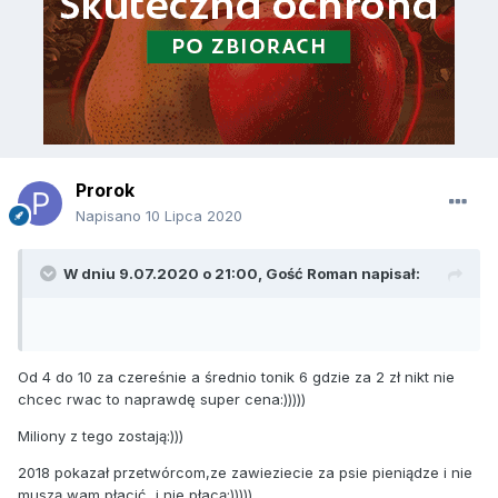
sprzedajesz po 1 zl.bi jedyny w polsce inwestujesz i gruba
kase kladziesz w produkcje.
Jestes lepszy niz nie jeden kabaret.jak cyrk.nie
odpowiadaj.nie wysilaj sie.skuo sie na produkcji gali i swojej
niszy.a jak ci sie nie podoba wpis ti nie musisz go czytac.
Prorok
Napisano
10 Lipca 2020
W dniu 9.07.2020 o 21:00, Gość Roman napisał:
Od 4 do 10 za czereśnie a średnio tonik 6 gdzie za 2 zł nikt nie
chcec rwac to naprawdę super cena:)))))
Miliony z tego zostają:)))
2018 pokazał przetwórcom,ze zawieziecie za psie pieniądze i nie
muszą wam płacić...i nie płacą:)))))