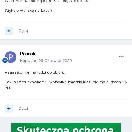
Wiśni ni ma...zaczną od 5 PLN i dojdzie do 10...
Szykuje walizkę na kasę;)
Cytuj
Prorok
Napisano
25 Czerwca 2020
Aaaaaa...i nie ma ludzi do zbioru..
Tak jak z truskawkami... wszystko zmarzlo.ludzi nie ma a kisten 1,5
PLN...
Cytuj