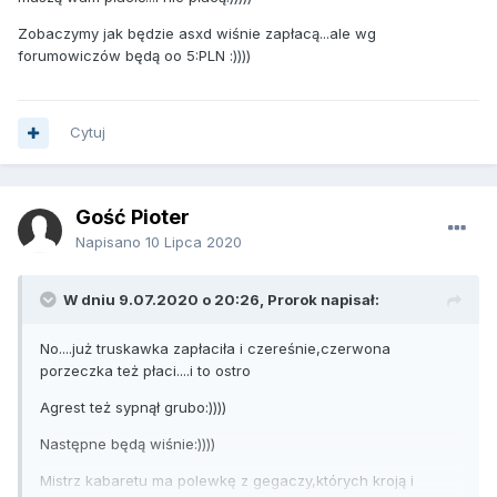
Zobaczymy jak będzie asxd wiśnie zapłacą...ale wg
forumowiczów będą oo 5:PLN :))))
Cytuj
Gość Pioter
Napisano
10 Lipca 2020
W dniu 9.07.2020 o 20:26,
Prorok
napisał:
No....już truskawka zapłaciła i czereśnie,czerwona
porzeczka też płaci....i to ostro
Agrest też sypnął grubo:))))
Następne będą wiśnie:))))
Mistrz kabaretu ma polewkę z gegaczy,których kroją i