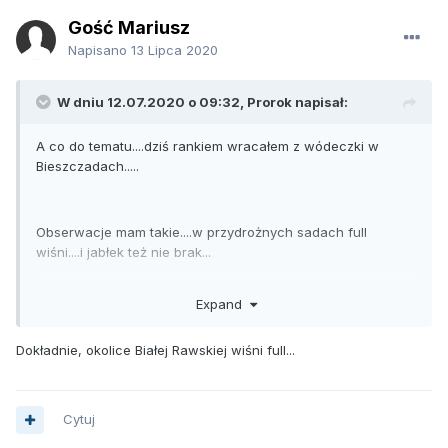
Gość Mariusz
Napisano
13 Lipca 2020
W dniu 12.07.2020 o 09:32,
Prorok
napisał:
A co do tematu....dziś rankiem wracałem z wódeczki w
Bieszczadach.....
Obserwacje mam takie....w przydrożnych sadach full
wiśni....i jabłek też nie brak...
Expand
Wszystko zmarzlo i cyny nima
Dokładnie, okolice Białej Rawskiej wiśni full...
Cytuj