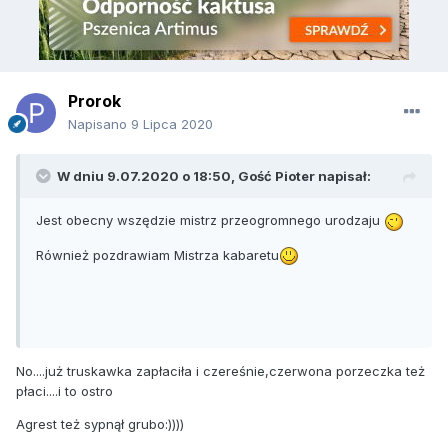
Prorok
Napisano
9 Lipca 2020
W dniu 9.07.2020 o 18:50, Gość Pioter napisał:
Jest obecny wszędzie mistrz przeogromnego urodzaju
Również pozdrawiam Mistrza kabaretu
No....już truskawka zapłaciła i czereśnie,czerwona porzeczka też
płaci....i to ostro
Agrest też sypnął grubo:))))