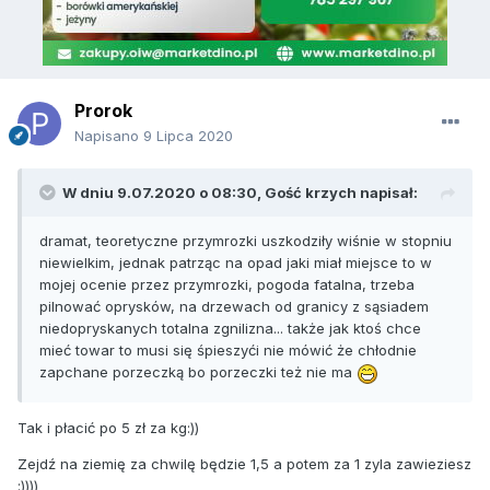
Prorok
Napisano
9 Lipca 2020
W dniu 9.07.2020 o 08:30, Gość krzych napisał:
dramat, teoretyczne przymrozki uszkodziły wiśnie w stopniu
niewielkim, jednak patrząc na opad jaki miał miejsce to w
mojej ocenie przez przymrozki, pogoda fatalna, trzeba
pilnować oprysków, na drzewach od granicy z sąsiadem
niedopryskanych totalna zgnilizna... także jak ktoś chce
mieć towar to musi się śpieszyći nie mówić że chłodnie
zapchane porzeczką bo porzeczki też nie ma
Tak i płacić po 5 zł za kg:))
Zejdź na ziemię za chwilę będzie 1,5 a potem za 1 zyla zawieziesz
:))))