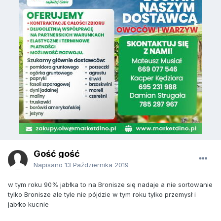
jabłko sprzedał, ale wtedy będziecie płacić przy załadunku
za to, co jest w skrzyniach. Chyba, ze na handlu
powietrzem też zarabiacie i nie będzie Wam zależeć. W
poważnym biznesie nikt nic nie robi na gębę wszędzie
obowiązują umowy, że w razie, czego poszkodowana
strona może dochodzić swoich praw. W sadownictwie
musi się jeszcze to zmienić, bo za dużo jest ludzi, którzy
nie potrafią robić biznesu i idą na układy, jakie im podsuwają
cwaniacy.
Gość gość
Napisano
13 Października 2019
w tym roku 90% jabłka to na Bronisze się nadaje a nie sortowanie
tylko Bronisze ale tyle nie pójdzie w tym roku tylko przemysł i
jabłko kucnie