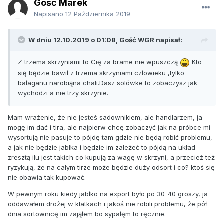
Gość Marek
Napisano
12 Października 2019
W dniu 12.10.2019 o 01:08, Gość WGR napisał:
Z trzema skrzyniami to Cię za brame nie wpuszczą
Kto
się będzie bawił z trzema skrzyniami człowieku ,tylko
bałaganu narobiąna chali.Dasz solówke to zobaczysz jak
wychodzi a nie trzy skrzynie.
Mam wrażenie, że nie jesteś sadownikiem, ale handlarzem, ja
mogę im dać i tira, ale najpierw chcę zobaczyć jak na próbce mi
wysortują nie pasuje to pójdę tam gdzie nie będą robić problemu,
a jak nie będzie jabłka i będzie im zależeć to pójdą na układ
zresztą ilu jest takich co kupują za wagę w skrzyni, a przecież też
ryzykują, że na całym tirze może będzie duży odsort i co? ktoś się
nie obawia tak kupować.
W pewnym roku kiedy jabłko na export było po 30-40 groszy, ja
oddawałem drożej w klatkach i jakoś nie robili problemu, że pół
dnia sortownicę im zająłem bo sypałęm to ręcznie.