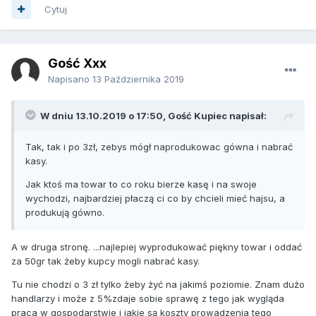
Cytuj
Gość Xxx
Napisano
13 Października 2019
W dniu 13.10.2019 o 17:50, Gość Kupiec napisał:
Tak, tak i po 3zł, zebys mógł naprodukowac gówna i nabrać
kasy.
Jak ktoś ma towar to co roku bierze kasę i na swoje
wychodzi, najbardziej płaczą ci co by chcieli mieć hajsu, a
produkują gówno.
A w druga stronę. ...najlepiej wyprodukować piękny towar i oddać
za 50gr tak żeby kupcy mogli nabrać kasy.
Tu nie chodzi o 3 zł tylko żeby żyć na jakimś poziomie. Znam dużo
handlarzy i może z 5%zdaje sobie sprawę z tego jak wygląda
praca w gospodarstwie i jakie są koszty prowadzenia tego