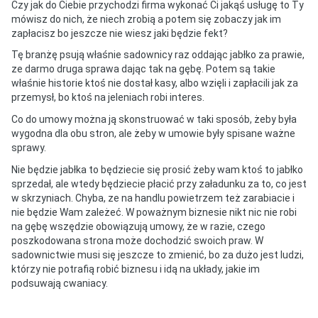
Czy jak do Ciebie przychodzi firma wykonać Ci jakąś usługę to Ty
mówisz do nich, że niech zrobią a potem się zobaczy jak im
zapłacisz bo jeszcze nie wiesz jaki będzie fekt?
Tę branżę psują właśnie sadownicy raz oddając jabłko za prawie,
ze darmo druga sprawa dając tak na gębę. Potem są takie
właśnie historie ktoś nie dostał kasy, albo wzięli i zapłacili jak za
przemysł, bo ktoś na jeleniach robi interes.
Co do umowy można ją skonstruować w taki sposób, żeby była
wygodna dla obu stron, ale żeby w umowie były spisane ważne
sprawy.
Nie będzie jabłka to będziecie się prosić żeby wam ktoś to jabłko
sprzedał, ale wtedy będziecie płacić przy załadunku za to, co jest
w skrzyniach. Chyba, ze na handlu powietrzem też zarabiacie i
nie będzie Wam zależeć. W poważnym biznesie nikt nic nie robi
na gębę wszędzie obowiązują umowy, że w razie, czego
poszkodowana strona może dochodzić swoich praw. W
sadownictwie musi się jeszcze to zmienić, bo za dużo jest ludzi,
którzy nie potrafią robić biznesu i idą na układy, jakie im
podsuwają cwaniacy.