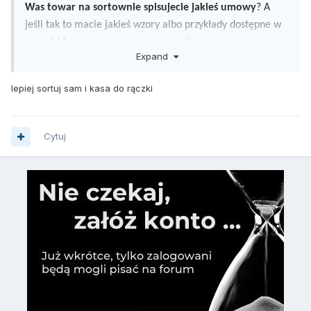
Was towar na sortownie spisujecie jakieś umowy
? A
jeśli tak to macie jakieś wzory albo przykłady dostępne w
necie? Może ktoś coś zaprezentowałby.
Expand
Na gębę to nie robię interesów wolę mieć wszystko na
papierze, dlatego pytam jak rozwiązujecie ten problem z
lepiej sortuj sam i kasa do rączki
oddawaniem komuś jabłka na sortowanie.
Cytuj