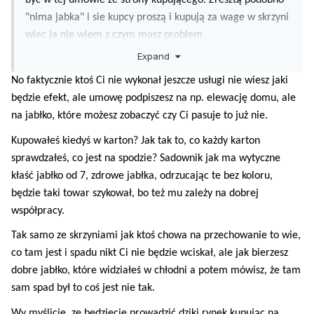
"nima jabka" i sie kupcy proszą i kupują za wage w skrzyni
wiec ja nie wiem z czym masz problem
Expand
No faktycznie ktoś Ci nie wykonał jeszcze usługi nie wiesz jaki
będzie efekt, ale umowę podpiszesz na np. elewację domu, ale
na jabłko, które możesz zobaczyć czy Ci pasuje to już nie.
Kupowałeś kiedyś w karton? Jak tak to, co każdy karton
sprawdzałeś, co jest na spodzie? Sadownik jak ma wytyczne
kłaść jabłko od 7, zdrowe jabłka, odrzucając te bez koloru,
będzie taki towar szykował, bo też mu zależy na dobrej
współpracy.
Tak samo ze skrzyniami jak ktoś chowa na przechowanie to wie,
co tam jest i spadu nikt Ci nie będzie wciskał, ale jak bierzesz
dobre jabłko, które widziałeś w chłodni a potem mówisz, że tam
sam spad był to coś jest nie tak.
Wy myślicie, ze będziecie prowadzić dziki rynek kupując na