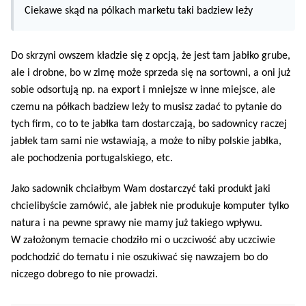
Ciekawe skąd na pólkach marketu taki badziew leży
Do skrzyni owszem kładzie się z opcją, że jest tam jabłko grube,
ale i drobne, bo w zimę może sprzeda się na sortowni, a oni już
sobie odsortują np. na export i mniejsze w inne miejsce, ale
czemu na półkach badziew leży to musisz zadać to pytanie do
tych firm, co to te jabłka tam dostarczają, bo sadownicy raczej
jabłek tam sami nie wstawiają, a może to niby polskie jabłka,
ale pochodzenia portugalskiego, etc.
Jako sadownik chciałbym Wam dostarczyć taki produkt jaki
chcielibyście zamówić, ale jabłek nie produkuje komputer tylko
natura i na pewne sprawy nie mamy już takiego wpływu.
W założonym temacie chodziło mi o uczciwość aby uczciwie
podchodzić do tematu i nie oszukiwać się nawzajem bo do
niczego dobrego to nie prowadzi.