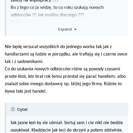
zależy na współpracy ???
Bo z tego co ja widzę, to co roku szukają nowych
odbiorców !!! Jak myślisz dlaczego ???
Pozdrawiam,
Expand
Realista Zorientowany
Nie będę wrzucał wszystkich do jednego worka tak jak z
handlarzami są ludzie w porządku, ale trafiają się i czarne owce
tak i z sadownikami.
Co do szukania nowych odbiorców różne są powody czasami
proste ktoś, kto brał rok temu przestał się parać handlem, albo
znalazł sobie innego dostawcę np. bliżej jego firmy. Różnie to
bywa taki jest handel.
Cytat
tak jasne koń by sie uśmiał. Sortuj sam i cie nikt nie bedzie
oszukiwał. Kładziecie jak leci do skrzyni a potem zdziwinie.