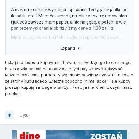
A czemu mam nie wymagać spisania oferty, jakie jabłko po
ile od ilu etc.? Mam dokument, na jakie ceny się umawiałem
i jak coś zawsze mam papier, a nie na gębę, a potem a wie
pan przemysł staniał obniżyliśmy cenę z 1.20 za 1 zł
Mam wrażenie, że taki tok myślenia reprezentują cwani
kupcy, którzy chcą wziąć jabłko a potem robią z nim jak im
Expand
pasuje. Jak myślą tak sadownicy to gratuluję rozumu i
robienia interesów.
Usługa to jedno a kupowanie towaru nie widząc go to co innego.
Czy jak do Ciebie przychodzi firma wykonać Ci jakąś usługę
Nikt nie wie co jest na spodzie skrzyni aby umowe spisywać.
to Ty mówisz do nich, że niech zrobią a potem się zobaczy
Może napisz jakie paragrafy wg ciebie powinny być w tej umowie
jak im zapłacisz bo jeszcze nie wiesz jaki będzie fekt?
ze strony kupującego. Zresztą podobno "nima jabka" i sie kupcy
proszą i kupują za wage w skrzyni wiec ja nie wiem z czym masz
Tę branżę psują właśnie sadownicy raz oddając jabłko za
problem
prawie, ze darmo druga sprawa dając tak na gębę. Potem
są takie właśnie historie ktoś nie dostał kasy, albo wzięli i
zapłacili jak za przemysł, bo ktoś na jeleniach robi interes.
Cytuj
Co do umowy można ją skonstruować w taki sposób, żeby
była wygodna dla obu stron, ale żeby w umowie były
spisane ważne sprawy.
Nie będzie jabłka to będziecie się prosić żeby wam ktoś to