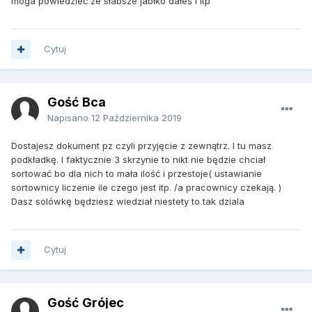
moga powiedzieć ze słabsze jabłko dałeś i itp
Cytuj
Gość Bca
Napisano
12 Października 2019
Dostajesz dokument pz czyli przyjęcie z zewnątrz. I tu masz
podkładkę. I faktycznie 3 skrzynie to nikt nie będzie chciał
sortować bo dla nich to mała ilość i przestoje( ustawianie
sortownicy liczenie ile czego jest itp. /a pracownicy czekają. )
Dasz solówkę będziesz wiedział niestety to tak dziala
Cytuj
Gość Grójec