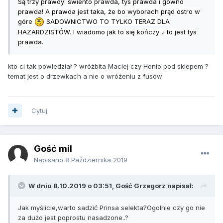
Są trzy prawdy: świento prawda, tys prawda i gówno
prawda! A prawda jest taka, że bo wyborach prąd ostro w
góre
SADOWNICTWO TO TYLKO TERAZ DLA
HAZARDZISTÓW. I wiadomo jak to się kończy ,i to jest tys
prawda.
kto ci tak powiedział ? wróżbita Maciej czy Henio pod sklepem ?
temat jest o drzewkach a nie o wróżeniu z fusów
Cytuj
Gość mil
Napisano
8 Października 2019
W dniu 8.10.2019 o 03:51, Gość Grzegorz napisał:
Jak myślicie,warto sadzić Prinsa selekta?Ogolnie czy go nie
za dużo jest poprostu nasadzone..?