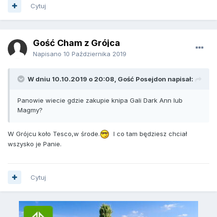
Cytuj
Gość Cham z Grójca
Napisano
10 Października 2019
W dniu 10.10.2019 o 20:08, Gość Posejdon napisał:
Panowie wiecie gdzie zakupie knipa Gali Dark Ann lub
Magmy?
W Grójcu koło Tesco,w środe.
I co tam będziesz chciał
wszysko je Panie.
Cytuj