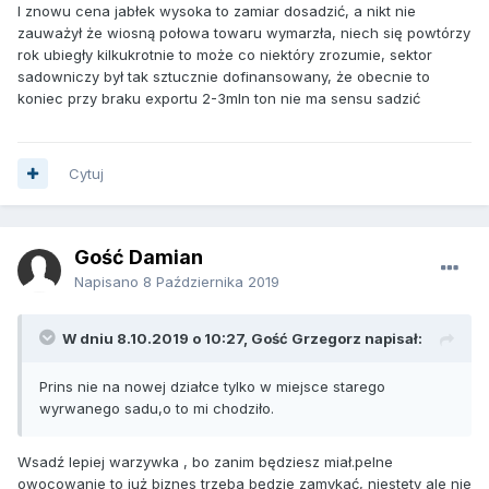
I znowu cena jabłek wysoka to zamiar dosadzić, a nikt nie
zauważył że wiosną połowa towaru wymarzła, niech się powtórzy
rok ubiegły kilkukrotnie to może co niektóry zrozumie, sektor
sadowniczy był tak sztucznie dofinansowany, że obecnie to
koniec przy braku exportu 2-3mln ton nie ma sensu sadzić
Cytuj
Gość Damian
Napisano
8 Października 2019
W dniu 8.10.2019 o 10:27, Gość Grzegorz napisał:
Prins nie na nowej działce tylko w miejsce starego
wyrwanego sadu,o to mi chodziło.
Wsadź lepiej warzywka , bo zanim będziesz miał.pelne
owocowanie to już biznes trzeba będzie zamykać, niestety ale nie