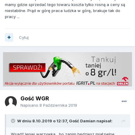
mamy gdzie sprzedać tego towaru koszta tylko rosną a ceny są
niestabilne. Prąd w górę praca ludzka w górę, brakuje tak do
pracy ...
Cytuj
Gość WGR
Napisano
8 Października 2019
W dniu 8.10.2019 o 12:37, Gość Damian napisał:
Wsadź lepiej warzywka , bo zanim będziesz miał.pelne