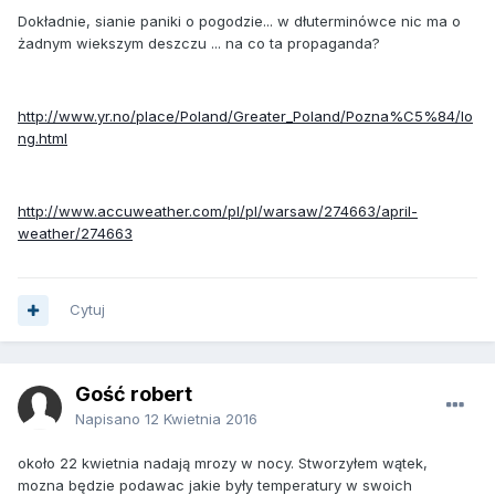
Dokładnie, sianie paniki o pogodzie... w dłuterminówce nic ma o
żadnym wiekszym deszczu ... na co ta propaganda?
http://www.yr.no/place/Poland/Greater_Poland/Pozna%C5%84/lo
ng.html
http://www.accuweather.com/pl/pl/warsaw/274663/april-
weather/274663
Cytuj
Gość robert
Napisano
12 Kwietnia 2016
około 22 kwietnia nadają mrozy w nocy. Stworzyłem wątek,
mozna będzie podawac jakie były temperatury w swoich