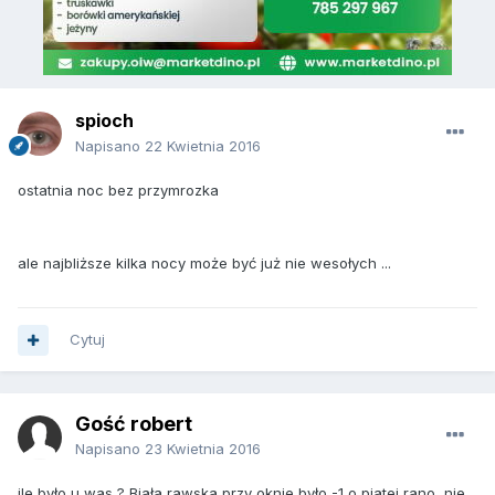
spioch
Napisano
22 Kwietnia 2016
ostatnia noc bez przymrozka
ale najbliższe kilka nocy może być już nie wesołych ...
Cytuj
Gość robert
Napisano
23 Kwietnia 2016
ile było u was ? Biała rawska przy oknie było -1 o piatej rano, nie