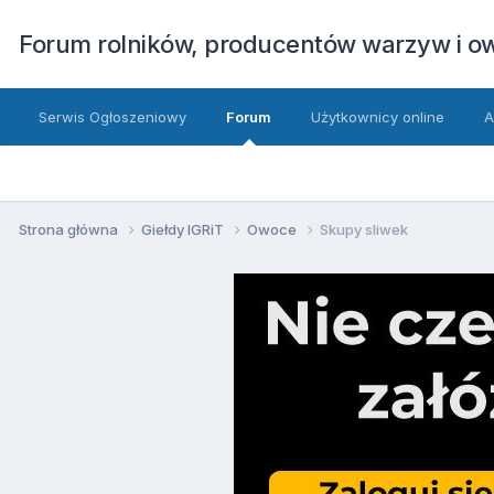
Forum rolników, producentów warzyw i 
Serwis Ogłoszeniowy
Forum
Użytkownicy online
A
Strona główna
Giełdy IGRiT
Owoce
Skupy sliwek