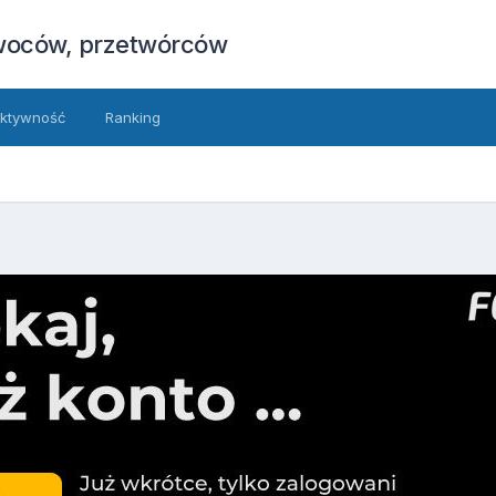
owoców, przetwórców
ktywność
Ranking