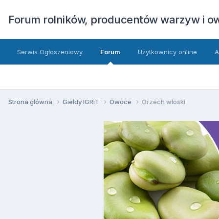
Forum rolników, producentów warzyw i 
Serwis Ogłoszeniowy
Forum
Użytkownicy online
A
Strona główna
Giełdy IGRiT
Owoce
Orzech włoski