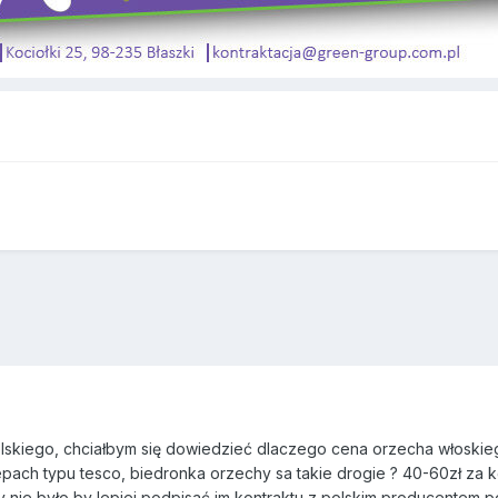
lskiego, chciałbym się dowiedzieć dlaczego cena orzecha włoskie
lepach typu tesco, biedronka orzechy sa takie drogie ? 40-60zł za
nie było by lepiej podpisać im kontraktu z polskim producentem p