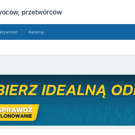
owoców, przetwórców
ktywność
Ranking