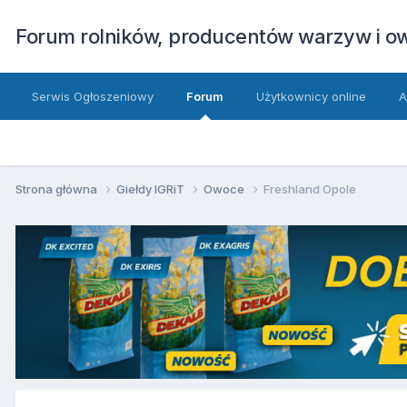
Forum rolników, producentów warzyw i 
Serwis Ogłoszeniowy
Forum
Użytkownicy online
A
Strona główna
Giełdy IGRiT
Owoce
Freshland Opole