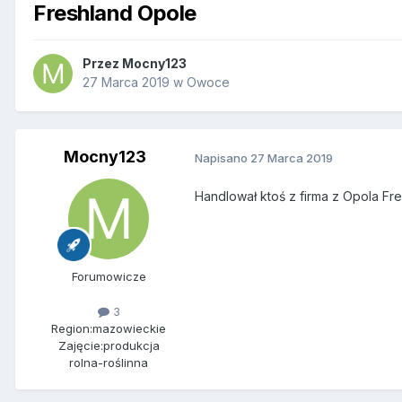
Freshland Opole
Przez
Mocny123
27 Marca 2019
w
Owoce
Mocny123
Napisano
27 Marca 2019
Handlował ktoś z firma z Opola Fres
Forumowicze
3
Region:
mazowieckie
Zajęcie:
produkcja
rolna-roślinna