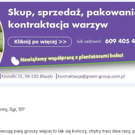
irmy, 5gr, 10?
biecuję parę groszy więcej to tak się kończy, chytry traci dwa razy, 