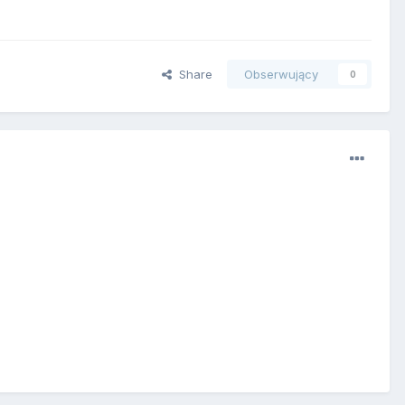
Share
Obserwujący
0