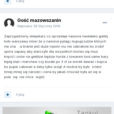
Cytuj
Gość mazowszanin
Napisano
28 Stycznia 2019
Zaprzyjaźniony sklepikarz co sprzedaje nasiona niedaleko giełdy
koło warszawy mówi że o nasiona pytają i kupują ludzie których
nie zna a branie jest duże nasion mu nie zabraknie bo zrobił
spore zapasy aby starczyło dla wszystkich biznes się musi
kręcić.I znów na giełdzie będzie horda z towarem bod same bary
będą stać i marchew czy buraki po 3 zł za worek dawać i kupca
bo pupie całować a żeby tylko wziął .A można by było zrobić
mniej mniej się narodzi i cena by jakaś chociaż była aż się w
pole się nie chce wyjść
Cytuj