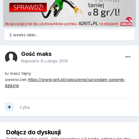
2 weeks later...
Gość maks
Napisano
8 Lutego 2019
tu masz fajny
siewniczek
https://www.igrit.pl/ogloszenie/sprzedam-siewnik-
888416
Cytuj
Dołącz do dyskusji
Publikujesz jako gość. Jeśli posiadasz już konto,
zaloguj się
aby