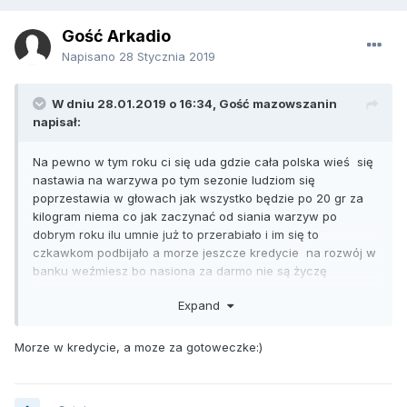
Gość Arkadio
Napisano
28 Stycznia 2019
W dniu 28.01.2019 o 16:34, Gość mazowszanin
napisał:
Na pewno w tym roku ci się uda gdzie cała polska wieś się
nastawia na warzywa po tym sezonie ludziom się
poprzestawia w głowach jak wszystko będzie po 20 gr za
kilogram niema co jak zaczynać od siania warzyw po
dobrym roku ilu umnie już to przerabiało i im się to
czkawkom podbijało a morze jeszcze kredycie na rozwój w
banku weźmiesz bo nasiona za darmo nie są życzę
powodzenia
Expand
Morze w kredycie, a moze za gotoweczke:)