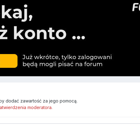
by dodać zawartość za jego pomocą.
atwierdzenia moderatora.