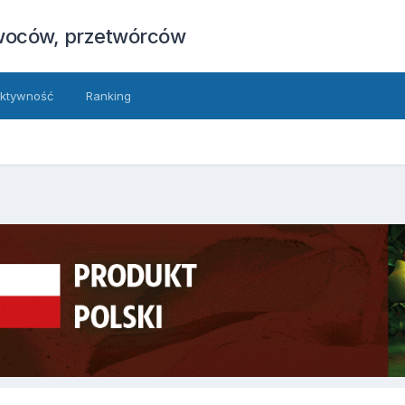
owoców, przetwórców
ktywność
Ranking