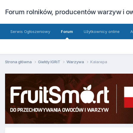
Forum rolników, producentów warzyw i 
Serwis Ogłoszeniowy
Forum
Użytkownicy online
A
Strona główna
Giełdy IGRiT
Warzywa
Kalarepa