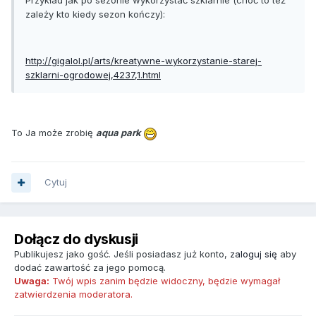
Przykład jak po sezonie wykorzystać szklarnie (choć to też
zależy kto kiedy sezon kończy):
http://gigalol.pl/arts/kreatywne-wykorzystanie-starej-
szklarni-ogrodowej,4237,1.html
To Ja może zrobię
aqua park
Cytuj
Dołącz do dyskusji
Publikujesz jako gość. Jeśli posiadasz już konto,
zaloguj się
aby
dodać zawartość za jego pomocą.
Uwaga:
Twój wpis zanim będzie widoczny, będzie wymagał
zatwierdzenia moderatora.