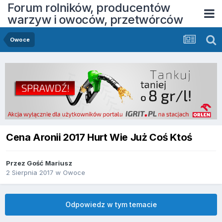
Forum rolników, producentów
warzyw i owoców, przetwórców
Owoce
Cena Aronii 2017 Hurt Wie Już Coś Ktoś
Przez Gość Mariusz
2 Sierpnia 2017
w
Owoce
Odpowiedz w tym temacie