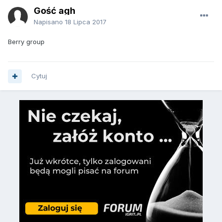
Gość agh
Napisano
18 Lipca 2017
Berry group
Cytuj