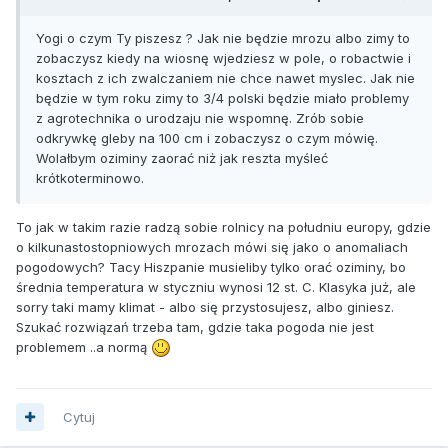
Yogi o czym Ty piszesz ? Jak nie będzie mrozu albo zimy to
zobaczysz kiedy na wiosnę wjedziesz w pole, o robactwie i
kosztach z ich zwalczaniem nie chce nawet myslec. Jak nie
będzie w tym roku zimy to 3/4 polski będzie miało problemy
z agrotechnika o urodzaju nie wspomnę. Zrób sobie
odkrywkę gleby na 100 cm i zobaczysz o czym mówię.
Wolałbym oziminy zaorać niż jak reszta myśleć
krótkoterminowo.
To jak w takim razie radzą sobie rolnicy na południu europy, gdzie
o kilkunastostopniowych mrozach mówi się jako o anomaliach
pogodowych? Tacy Hiszpanie musieliby tylko orać oziminy, bo
średnia temperatura w styczniu wynosi 12 st. C. Klasyka już, ale
sorry taki mamy klimat - albo się przystosujesz, albo giniesz.
Szukać rozwiązań trzeba tam, gdzie taka pogoda nie jest
problemem ..a normą
Cytuj