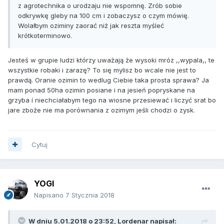
z agrotechnika o urodzaju nie wspomnę. Zrób sobie
odkrywkę gleby na 100 cm i zobaczysz o czym mówię.
Wolałbym oziminy zaorać niż jak reszta myśleć
krótkoterminowo.
Jesteś w grupie ludzi którzy uważają że wysoki mróz ,,wypala,, te
wszystkie robaki i zarazę? To się mylisz bo wcale nie jest to
prawdą. Oranie ozimin to wedlug Ciebie taka prosta sprawa? Ja
mam ponad 50ha ozimin posiane i na jesień popryskane na
grzyba í niechciałabym tego na wiosne przesiewać i liczyć srat bo
jare zboże nie ma porównania z ozimym jeśli chodzi o zysk.
Cytuj
YOGI
Napisano
7 Stycznia 2018
W dniu 5.01.2018 o 23:52, Lordenar napisał: