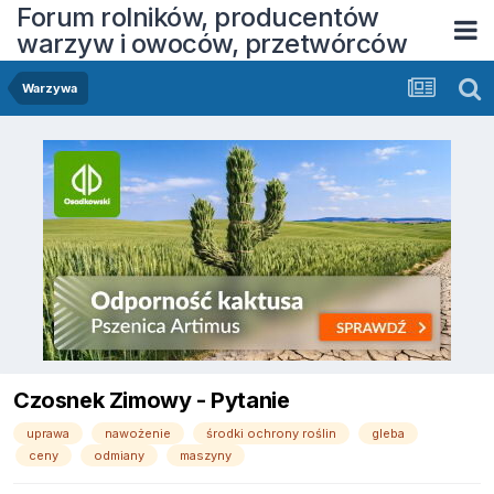
Forum rolników, producentów
warzyw i owoców, przetwórców
Warzywa
Czosnek Zimowy - Pytanie
uprawa
nawożenie
środki ochrony roślin
gleba
ceny
odmiany
maszyny