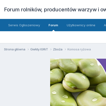
Forum rolników, producentów warzyw i 
Serwis Ogłoszeniowy
Forum
Użytkownicy online
A
Strona główna
Giełdy IGRiT
Zboża
Komosa ryżowa