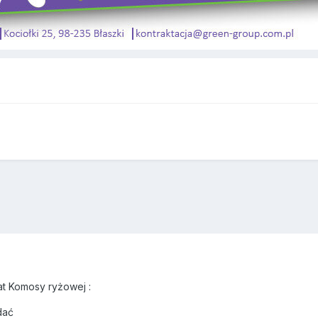
t Komosy ryżowej :
dać