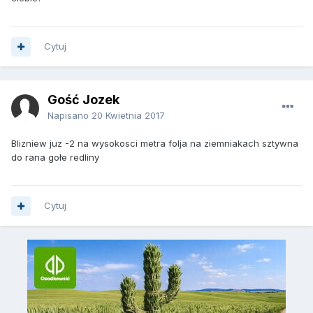
Cytuj
Gość Jozek
Napisano
20 Kwietnia 2017
Blizniew juz -2 na wysokosci metra folja na ziemniakach sztywna
do rana gołe redliny
Cytuj