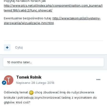
Popytaj na takich forach jak
http://www.plcs.net.pl/index.php/component/option,com_kunena/I
temid,186/catid,2/func,showcat/
Ewentualnie bezpośrednio tutaj:
http://www.takom.pl/pl/systemy-
sterowania/wizualizacje-hmi.html
Cytuj
10 months later...
Tomek Rolnik
Napisano
28 Lutego 2018
Odświeżę temat
chcę zbudować linię do rużyczkowania
brokuła i potrzebują zsynchronizować taśmę z wycinakiem do
głąbów. ktoś coś?